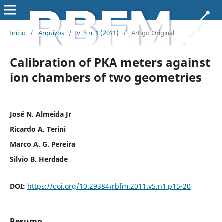
Início
/
Arquivos
/
v. 5 n. 1 (2011)
/
Artigo Original
Calibration of PKA meters against
ion chambers of two geometries
José N. Almeida Jr
Ricardo A. Terini
Marco A. G. Pereira
Silvio B. Herdade
DOI:
https://doi.org/10.29384/rbfm.2011.v5.n1.p15-20
Resumo