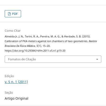
PDF
Como Citar
Almeida Jr, J. N., Terini, R. A., Pereira, M. A. G., & Herdade, S. B. (2015).
Calibration of PKA meters against ion chambers of two geometries.
Revista
Brasileira De Física Médica
,
5
(1), 15–20.
https://doi.org/10.29384/rbfm.2011.v5.n1.p15-20
Fomatos de Citação
Edição
v. 5 n. 1 (2011)
Seção
Artigo Original