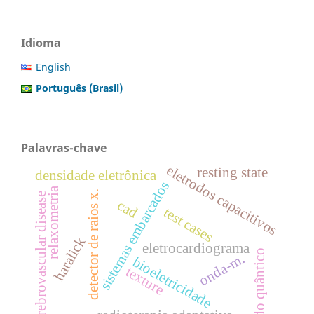
Idioma
English
Português (Brasil)
Palavras-chave
eletrodos capacitivos
resting state
densidade eletrônica
sistemas embarcados
relaxometria
detector de raios x.
cerebrovascular disease
cad
test cases
haralick
eletrocardiograma
ruído quântico
onda-m.
bioeletricidade
texture