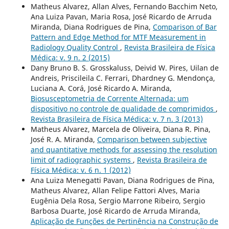
Matheus Alvarez, Allan Alves, Fernando Bacchim Neto,
Ana Luiza Pavan, Maria Rosa, José Ricardo de Arruda
Miranda, Diana Rodrigues de Pina,
Comparison of Bar
Pattern and Edge Method for MTF Measurement in
Radiology Quality Control
,
Revista Brasileira de Física
Médica: v. 9 n. 2 (2015)
Dany Bruno B. S. Grosskaluss, Deivid W. Pires, Uilan de
Andreis, Priscileila C. Ferrari, Dhardney G. Mendonça,
Luciana A. Corá, José Ricardo A. Miranda,
Biosusceptometria de Corrente Alternada: um
dispositivo no controle de qualidade de comprimidos
,
Revista Brasileira de Física Médica: v. 7 n. 3 (2013)
Matheus Alvarez, Marcela de Oliveira, Diana R. Pina,
José R. A. Miranda,
Comparison between subjective
and quantitative methods for assessing the resolution
limit of radiographic systems
,
Revista Brasileira de
Física Médica: v. 6 n. 1 (2012)
Ana Luiza Menegatti Pavan, Diana Rodrigues de Pina,
Matheus Alvarez, Allan Felipe Fattori Alves, Maria
Eugênia Dela Rosa, Sergio Marrone Ribeiro, Sergio
Barbosa Duarte, José Ricardo de Arruda Miranda,
Aplicação de Funções de Pertinência na Construção de