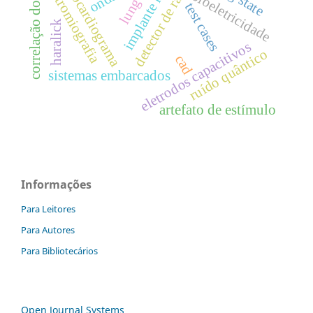
implante mamário
correlação do ruído
detector de raios x.
eletrocardiograma
eletromiografia
bioeletricidade
test cases
haralick
eletrodos capacitivos
ruído quântico
cad
sistemas embarcados
artefato de estímulo
Informações
Para Leitores
Para Autores
Para Bibliotecários
Open Journal Systems