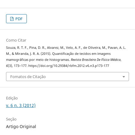
PDF
Como Citar
Souza, R. T. F., Pina, D. R., Alvarez, M., Velo, A. F., de Oliveira, M., Pavan, A. L.
M., & Miranda, J. R. A. (2015). Quantificação de tecidos em imagens
mamográficas por meio de histogramas.
Revista Brasileira De Física Médica
,
6
(3), 173–177. https://doi.org/10.29384/rbfm.2012.v6.n3.p173-177
Fomatos de Citação
Edição
v. 6 n. 3 (2012)
Seção
Artigo Original