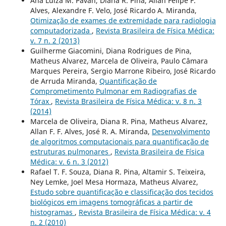
Ana Luiza M. Pavan, Diana R. Pina, Allan Felipe F.
Alves, Alexandre F. Velo, José Ricardo A. Miranda,
Otimização de exames de extremidade para radiologia
computadorizada
,
Revista Brasileira de Física Médica:
v. 7 n. 2 (2013)
Guilherme Giacomini, Diana Rodrigues de Pina,
Matheus Alvarez, Marcela de Oliveira, Paulo Câmara
Marques Pereira, Sergio Marrone Ribeiro, José Ricardo
de Arruda Miranda,
Quantificação de
Comprometimento Pulmonar em Radiografias de
Tórax
,
Revista Brasileira de Física Médica: v. 8 n. 3
(2014)
Marcela de Oliveira, Diana R. Pina, Matheus Alvarez,
Allan F. F. Alves, José R. A. Miranda,
Desenvolvimento
de algoritmos computacionais para quantificação de
estruturas pulmonares
,
Revista Brasileira de Física
Médica: v. 6 n. 3 (2012)
Rafael T. F. Souza, Diana R. Pina, Altamir S. Teixeira,
Ney Lemke, Joel Mesa Hormaza, Matheus Alvarez,
Estudo sobre quantificação e classificação dos tecidos
biológicos em imagens tomográficas a partir de
histogramas
,
Revista Brasileira de Física Médica: v. 4
n. 2 (2010)