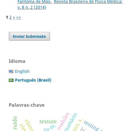
Fantoma de Mão
,
Revista Brasileira de Física Médica:
v. 8 n. 2 (2014)
1
2
>
>>
Enviar Submissão
Idioma
English
Português (Brasil)
Palavras-chave
lung nodules
texture
resting state
onda-m.