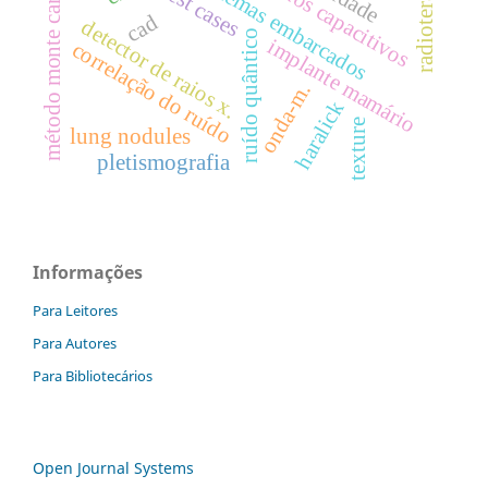
radioterapia 3d
eletrodos capacitivos
sistemas embarcados
método monte carlo.
test cases
cad
detector de raios x.
ruído quântico
implante mamário
correlação do ruído
onda-m.
haralick
texture
lung nodules
pletismografia
Informações
Para Leitores
Para Autores
Para Bibliotecários
Open Journal Systems