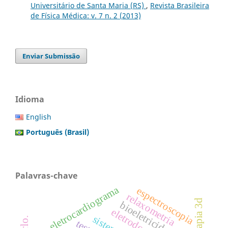
Universitário de Santa Maria (RS)
,
Revista Brasileira
de Física Médica: v. 7 n. 2 (2013)
Enviar Submissão
Idioma
English
Português (Brasil)
Palavras-chave
eletrocardiograma
espectroscopia
relaxometria
bioeletricidade