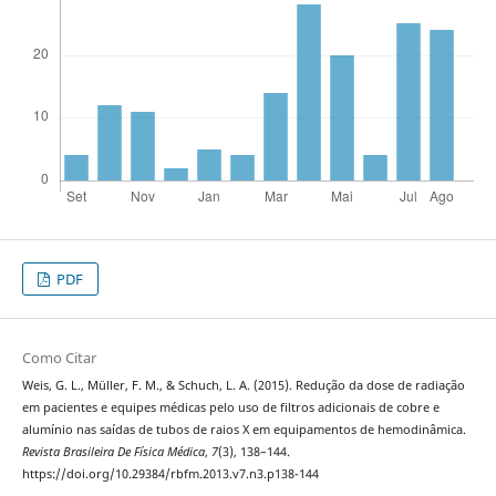
PDF
Como Citar
Weis, G. L., Müller, F. M., & Schuch, L. A. (2015). Redução da dose de radiação
em pacientes e equipes médicas pelo uso de filtros adicionais de cobre e
alumínio nas saídas de tubos de raios X em equipamentos de hemodinâmica.
Revista Brasileira De Física Médica
,
7
(3), 138–144.
https://doi.org/10.29384/rbfm.2013.v7.n3.p138-144