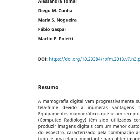
Alessandra Tomal
Diego M. Cunha
Maria S. Nogueira
Fábio Gaspar
Martin E. Poletti
DOI:
https://doi.org/10.29384/rbfm.2013.v7.n3.
Resumo
A mamografia digital vem progressivamente s
tela-filme devido a inúmeras vantagens do
Equipamentos mamográficos que usam receptor
(Computed Radiology) têm sido utilizados co
produzir imagens digitais com um menor custo.
do espectro, caracterizado pela combinação an
tubo, é uma etapa importante para obter image