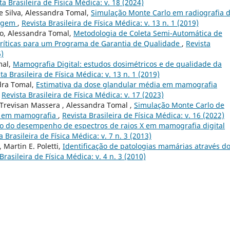
ta Brasileira de Física Médica: v. 18 (2024)
e Silva, Alessandra Tomal,
Simulação Monte Carlo em radiografia 
magem
,
Revista Brasileira de Física Médica: v. 13 n. 1 (2019)
lo, Alessandra Tomal,
Metodologia de Coleta Semi-Automática de
Críticas para um Programa de Garantia de Qualidade
,
Revista
6)
mal,
Mamografia Digital: estudos dosimétricos e de qualidade da
ta Brasileira de Física Médica: v. 13 n. 1 (2019)
dra Tomal,
Estimativa da dose glandular média em mamografia
,
Revista Brasileira de Física Médica: v. 17 (2023)
Trevisan Massera , Alessandra Tomal ,
Simulação Monte Carlo de
ia em mamografia
,
Revista Brasileira de Física Médica: v. 16 (2022)
ão do desempenho de espectros de raios X em mamografia digital
a Brasileira de Física Médica: v. 7 n. 3 (2013)
 Martin E. Poletti,
Identificação de patologias mamárias através d
Brasileira de Física Médica: v. 4 n. 3 (2010)