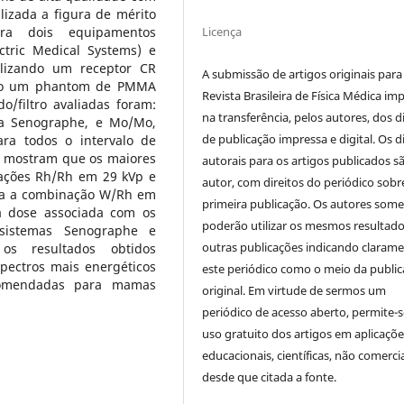
lizada a figura de mérito
Licença
ara dois equipamentos
tric Medical Systems) e
lizando um receptor CR
A submissão de artigos originais para
zado um phantom de PMMA
Revista Brasileira de Física Médica imp
/filtro avaliadas foram:
na transferência, pelos autores, dos d
a Senographe, e Mo/Mo,
de publicação impressa e digital. Os d
a todos o intervalo de
os mostram que os maiores
autorais para os artigos publicados s
ações Rh/Rh em 29 kVp e
autor, com direitos do periódico sobr
ra a combinação W/Rh em
primeira publicação. Os autores som
 dose associada com os
poderão utilizar os mesmos resultad
sistemas Senographe e
outras publicações indicando claram
os resultados obtidos
pectros mais energéticos
este periódico como o meio da publi
omendadas para mamas
original. Em virtude de sermos um
periódico de acesso aberto, permite-s
uso gratuito dos artigos em aplicaçõe
educacionais, científicas, não comercia
desde que citada a fonte.