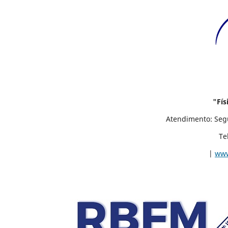
"Físi
Atendimento: Segunda á Sexta-feir
Telefone/WhatsApp: (
|
www