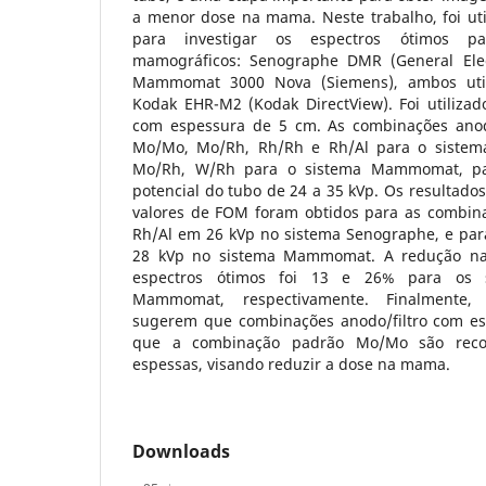
a menor dose na mama. Neste trabalho, foi uti
para investigar os espectros ótimos p
mamográficos: Senographe DMR (General Elec
Mammomat 3000 Nova (Siemens), ambos uti
Kodak EHR-M2 (Kodak DirectView). Foi utili
com espessura de 5 cm. As combinações anodo
Mo/Mo, Mo/Rh, Rh/Rh e Rh/Al para o sistem
Mo/Rh, W/Rh para o sistema Mammomat, par
potencial do tubo de 24 a 35 kVp. Os resultad
valores de FOM foram obtidos para as combin
Rh/Al em 26 kVp no sistema Senographe, e pa
28 kVp no sistema Mammomat. A redução na
espectros ótimos foi 13 e 26% para os 
Mammomat, respectivamente. Finalmente, 
sugerem que combinações anodo/filtro com es
que a combinação padrão Mo/Mo são rec
espessas, visando reduzir a dose na mama.
Downloads