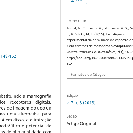
Como Citar
Tomal, A., Cunha, D. M., Nogueira, M. S., G
F., & Poletti, M. E. (2015). Investigação
experimental da otimização do espectro de
X em sistemas de mamografia computador
Revista Brasileira De Física Médica
,
7
(3), 149–
p149-152
https://doi.org/10.29384/rbfm.2013.v7.n3.
152
Fomatos de Citação
Edição
ubstituindo a mamografia
s receptores digitais.
v. 7 n. 3 (2013)
es de imagem do tipo CR
mo uma alternativa para
Seção
 Além disso, a otimização
Artigo Original
odo/filtro e potencial do
ns de alta qualidade com