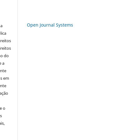
Open Journal Systems
 a
lica
ireitos
ireitos
ão do
e a
ente
os em
ente
cação
e o
s
is,