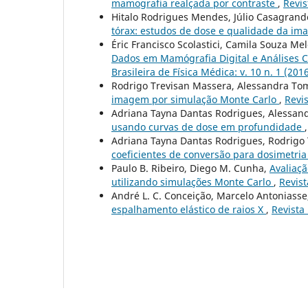
mamografia realçada por contraste
,
Revis
Hitalo Rodrigues Mendes, Júlio Casagrand
tórax: estudos de dose e qualidade da i
Éric Francisco Scolastici, Camila Souza Me
Dados em Mamógrafia Digital e Análises 
Brasileira de Física Médica: v. 10 n. 1 (201
Rodrigo Trevisan Massera, Alessandra To
imagem por simulação Monte Carlo
,
Revis
Adriana Tayna Dantas Rodrigues, Alessan
usando curvas de dose em profundidade
Adriana Tayna Dantas Rodrigues, Rodrigo 
coeficientes de conversão para dosimetr
Paulo B. Ribeiro, Diego M. Cunha,
Avaliaç
utilizando simulações Monte Carlo
,
Revist
André L. C. Conceição, Marcelo Antoniasse,
espalhamento elástico de raios X
,
Revista 