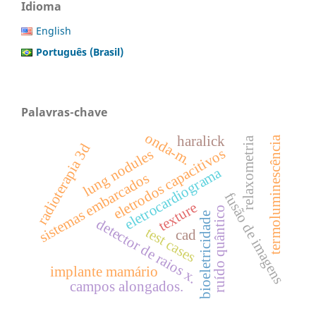
Idioma
English
Português (Brasil)
Palavras-chave
onda-m.
haralick
termoluminescência
relaxometria
radioterapia 3d
eletrodos capacitivos
lung nodules
eletrocardiograma
sistemas embarcados
fusão de imagens
texture
ruído quântico
bioeletricidade
detector de raios x.
test cases
cad
implante mamário
campos alongados.