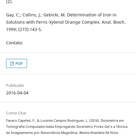
(2).
Gay, C.; Collins, J.; Gebicki, M. Determination of Iron in
Solutions with Ferric-Xylenol Orange Complex. Anal. Bioch.
1999; (273):143-5.
Contato:
PDF
Publicado
2016-04-04
Como Citar
Favaro Capeleti, F., & Lucente Campos Rodrigues, L. (2016). Dosimetria em
Tomografia Computadorizada Empregando Dosímetro Fricke Gel e a Técnica
de Imageamento por Ressonância Magnética.
Revista Brasileira De Física