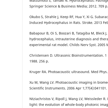
Matsumoto S, Tamaki N. Hydrocephalus: Pathog
Springer Science & Business Media; 2012. 709 p
Okubo S, Strahle J, Keep RF, Hua Y, Xi G. Suba
Induced Hydrocephalus in Rats. Stroke. 2013 Feb
Babapour B, Oi S, Boozari B, Tatagiba M, Bleck J, 
hydrocephalus, intrauterine diagnosis and ther
experimental rat model. Childs Nerv Syst. 2005 
Christensen D. Ultrasonic Bioinstrumentation. 1 
1988. 256 p.
Kruger RA. Photoacoustic ultrasound. Med Phys.
Xu M, Wang LV. Photoacoustic imaging in biomed
Scientific Instruments. 2006 Apr 1;77(4):041101.
Ntziachristos V, Ripoll J, Wang LV, Weissleder R.
light: the evolution of whole-body photonic imag