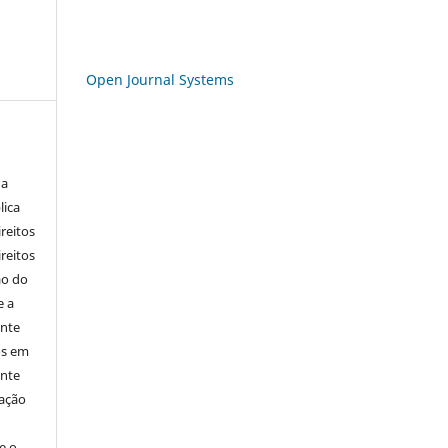
Open Journal Systems
 a
lica
ireitos
ireitos
ão do
e a
ente
os em
ente
cação
e o