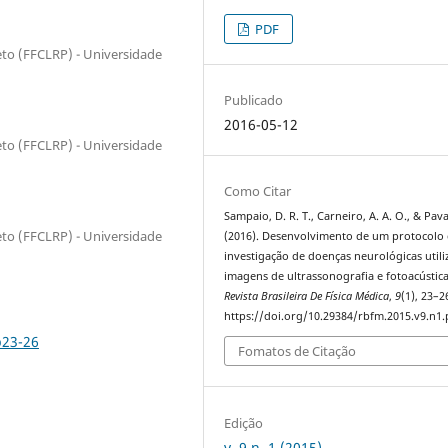
PDF
reto (FFCLRP) - Universidade
Publicado
2016-05-12
reto (FFCLRP) - Universidade
Como Citar
Sampaio, D. R. T., Carneiro, A. A. O., & Pava
reto (FFCLRP) - Universidade
(2016). Desenvolvimento de um protocolo
investigação de doenças neurológicas util
imagens de ultrassonografia e fotoacústica
Revista Brasileira De Física Médica
,
9
(1), 23–2
https://doi.org/10.29384/rbfm.2015.v9.n1.
p23-26
Fomatos de Citação
Edição
v. 9 n. 1 (2015)