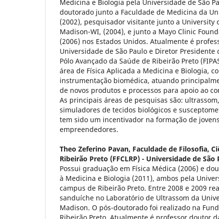
Medicina e Biologia pela Universidade de São Pa
doutorado junto a Faculdade de Medicina da Un
(2002), pesquisador visitante junto a University
Madison-WI, (2004), e junto a Mayo Clinic Found
(2006) nos Estados Unidos. Atualmente é profes
Universidade de São Paulo e Diretor Presidente 
Pólo Avançado da Saúde de Ribeirão Preto (FIPA
área de Física Aplicada a Medicina e Biologia, 
instrumentação biomédica, atuando principalm
de novos produtos e processos para apoio ao c
As principais áreas de pesquisas são: ultrassom,
simuladores de tecidos biológicos e susceptom
tem sido um incentivador na formação de jovens
empreendedores.
Theo Zeferino Pavan,
Faculdade de Filosofia, Ci
Ribeirão Preto (FFCLRP) - Universidade de São 
Possui graduação em Física Médica (2006) e dou
à Medicina e Biologia (2011), ambos pela Univer
campus de Ribeirão Preto. Entre 2008 e 2009 re
sanduíche no Laboratório de Ultrassom da Univer
Madison. O pós-doutorado foi realizado na Fu
Ribeirão Preto. Atualmente é professor doutor 