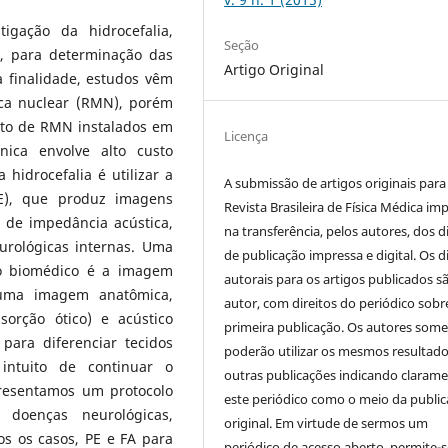
igação da hidrocefalia,
Seção
, para determinação das
Artigo Original
a finalidade, estudos vêm
ca nuclear (RMN), porém
nto de RMN instalados em
Licença
cnica envolve alto custo
 hidrocefalia é utilizar a
A submissão de artigos originais para
PE), que produz imagens
Revista Brasileira de Física Médica imp
 de impedância acústica,
na transferência, pelos autores, dos d
urológicas internas. Uma
de publicação impressa e digital. Os d
o biomédico é a imagem
autorais para os artigos publicados s
 uma imagem anatômica,
autor, com direitos do periódico sobr
bsorção ótico) e acústico
primeira publicação. Os autores som
para diferenciar tecidos
poderão utilizar os mesmos resultad
intuito de continuar o
outras publicações indicando claram
presentamos um protocolo
este periódico como o meio da publi
 doenças neurológicas,
original. Em virtude de sermos um
 os casos, PE e FA para
periódico de acesso aberto, permite-s