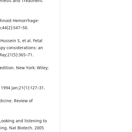
enesis and Treatment.
.
rachnoid Hemorrhage-
;44(2):547–50.
Hussein S, et al. Fetal
apy considerations: an
May;21(5):365–71.
edition. New York: Wiley;
 1994 Jan;21(1):127–31.
icine. Review of
 Looking and listening to
ing. Nat Biotech. 2005