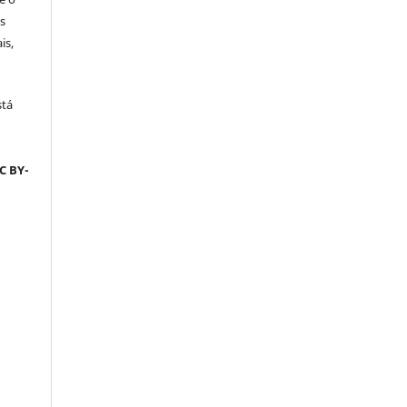
s
is,
stá
C BY-