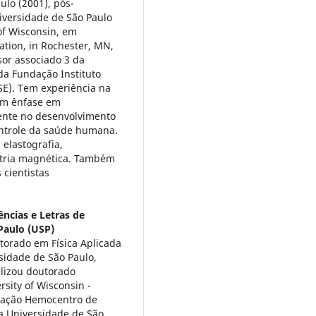
ulo (2001), pós-
iversidade de São Paulo
 of Wisconsin, em
ation, in Rochester, MN,
sor associado 3 da
da Fundação Instituto
SE). Tem experiência na
com ênfase em
ente no desenvolvimento
ontrole da saúde humana.
 elastografia,
etria magnética. Também
 cientistas
ências e Letras de
Paulo (USP)
torado em Física Aplicada
sidade de São Paulo,
alizou doutorado
sity of Wisconsin -
ndação Hemocentro de
da Universidade de São