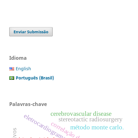
Enviar Submissão
Idioma
English
Português (Brasil)
Palavras-chave
cerebrovascular disease
eletrocardiograma
stereotactic radiosurgery
correlação do ruído
método monte carlo.