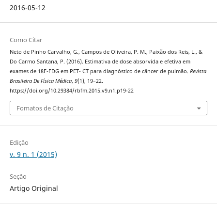
2016-05-12
Como Citar
Neto de Pinho Carvalho, G., Campos de Oliveira, P. M., Paixão dos Reis, L., &
Do Carmo Santana, P. (2016). Estimativa de dose absorvida e efetiva em
exames de 18F-FDG em PET- CT para diagnóstico de câncer de pulmão.
Revista
Brasileira De Física Médica
,
9
(1), 19–22.
https://doi.org/10.29384/rbfm.2015.v9.n1.p19-22
Fomatos de Citação
Edição
v. 9 n. 1 (2015)
Seção
Artigo Original