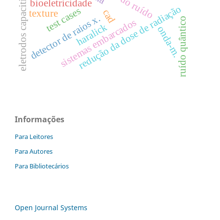
eletrodos capacitivos
bioeletricidade
redução da dose de radiação
test cases
cad
texture
detector de raios x.
ruído quântico
sistemas embarcados
haralick
onda-m.
Informações
Para Leitores
Para Autores
Para Bibliotecários
Open Journal Systems