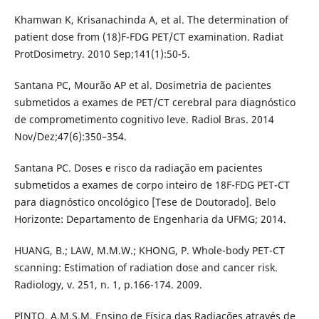
Khamwan K, Krisanachinda A, et al. The determination of
patient dose from (18)F-FDG PET/CT examination. Radiat
ProtDosimetry. 2010 Sep;141(1):50-5.
Santana PC, Mourão AP et al. Dosimetria de pacientes
submetidos a exames de PET/CT cerebral para diagnóstico
de comprometimento cognitivo leve. Radiol Bras. 2014
Nov/Dez;47(6):350–354.
Santana PC. Doses e risco da radiação em pacientes
submetidos a exames de corpo inteiro de 18F-FDG PET-CT
para diagnóstico oncológico [Tese de Doutorado]. Belo
Horizonte: Departamento de Engenharia da UFMG; 2014.
HUANG, B.; LAW, M.M.W.; KHONG, P. Whole-body PET-CT
scanning: Estimation of radiation dose and cancer risk.
Radiology, v. 251, n. 1, p.166-174. 2009.
PINTO, A.M.S.M. Ensino de Física das Radiações através de