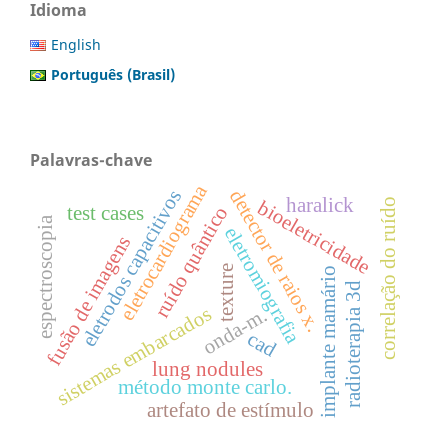
Idioma
English
Português (Brasil)
Palavras-chave
eletrocardiograma
eletrodos capacitivos
detector de raios x.
haralick
correlação do ruído
bioeletricidade
test cases
ruído quântico
espectroscopia
eletromiografia
fusão de imagens
texture
implante mamário
radioterapia 3d
sistemas embarcados
onda-m.
cad
lung nodules
método monte carlo.
artefato de estímulo