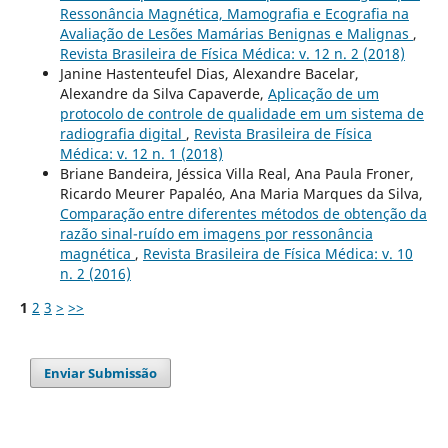
Ressonância Magnética, Mamografia e Ecografia na
Avaliação de Lesões Mamárias Benignas e Malignas
,
Revista Brasileira de Física Médica: v. 12 n. 2 (2018)
Janine Hastenteufel Dias, Alexandre Bacelar,
Alexandre da Silva Capaverde,
Aplicação de um
protocolo de controle de qualidade em um sistema de
radiografia digital
,
Revista Brasileira de Física
Médica: v. 12 n. 1 (2018)
Briane Bandeira, Jéssica Villa Real, Ana Paula Froner,
Ricardo Meurer Papaléo, Ana Maria Marques da Silva,
Comparação entre diferentes métodos de obtenção da
razão sinal-ruído em imagens por ressonância
magnética
,
Revista Brasileira de Física Médica: v. 10
n. 2 (2016)
1
2
3
>
>>
Enviar Submissão