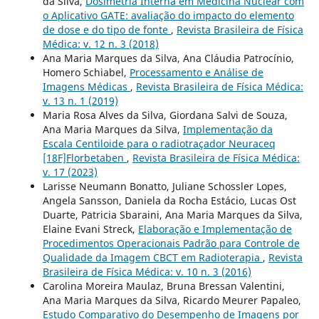
da Silva,
Dosimetria Interna em Medicina Nuclear com
o Aplicativo GATE: avaliação do impacto do elemento
de dose e do tipo de fonte
,
Revista Brasileira de Física
Médica: v. 12 n. 3 (2018)
Ana Maria Marques da Silva, Ana Cláudia Patrocínio,
Homero Schiabel,
Processamento e Análise de
Imagens Médicas
,
Revista Brasileira de Física Médica:
v. 13 n. 1 (2019)
Maria Rosa Alves da Silva, Giordana Salvi de Souza,
Ana Maria Marques da Silva,
Implementação da
Escala Centiloide para o radiotraçador Neuraceq
[18F]Florbetaben
,
Revista Brasileira de Física Médica:
v. 17 (2023)
Larisse Neumann Bonatto, Juliane Schossler Lopes,
Angela Sansson, Daniela da Rocha Estácio, Lucas Ost
Duarte, Patricia Sbaraini, Ana Maria Marques da Silva,
Elaine Evani Streck,
Elaboração e Implementação de
Procedimentos Operacionais Padrão para Controle de
Qualidade da Imagem CBCT em Radioterapia
,
Revista
Brasileira de Física Médica: v. 10 n. 3 (2016)
Carolina Moreira Maulaz, Bruna Bressan Valentini,
Ana Maria Marques da Silva, Ricardo Meurer Papaleo,
Estudo Comparativo do Desempenho de Imagens por