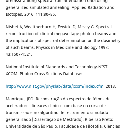
bremsstrahlung spectra from attenuation data using
generalized simulated annealing. Applied Radiation and
Isotopes. 2016; 111:80–85.
Nisbet A, Weattherburn H, Fewick JD, Mcvey G. Spectral
reconstruction of clinical megavoltage photon beams and
the implications of spectral determination on the dosimetry
of such beams. Physics in Medicine and Biology 1998;
43:1507-1521.
National Institute of Standards and Technology-NIST.
XCOM: Photon Cross Sections Database:
http://www.nist.gov/physlab/data/xcom/index.cfm;
2013.
Manrique, JPO. Reconstrução do espectro de fótons de
aceleradores lineares clínicos com base na curva de
transmissão e no algoritmo de recozimento simulado
generalizado [Dissertação de Mestrado]. Ribeirão Preto:
Universidade de São Paulo, Faculdade de Filosofia, Ciências