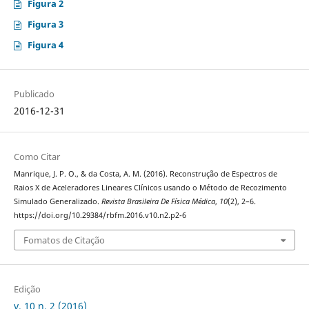
Figura 2
Figura 3
Figura 4
Publicado
2016-12-31
Como Citar
Manrique, J. P. O., & da Costa, A. M. (2016). Reconstrução de Espectros de
Raios X de Aceleradores Lineares Clínicos usando o Método de Recozimento
Simulado Generalizado.
Revista Brasileira De Física Médica
,
10
(2), 2–6.
https://doi.org/10.29384/rbfm.2016.v10.n2.p2-6
Fomatos de Citação
Edição
v. 10 n. 2 (2016)