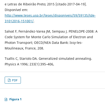
e Letras de Ribeirão Preto; 2015 [citado 2017-04-19].
Disponível em:
http://www.teses.usp.br/teses/disponiveis/59/59135/tde-
31012016-151001/
.
Salvat F, Fernández-Varea JM, Sempau J. PENELOPE-2008: A
Code System for Monte Carlo Simulation of Electron and
Photon Transport; OECD/NEA Data Bank: Issy-les-
Moulineaux, France, 208.
Tsallis C, Stariolo DA. Generalized simulated annealing.
Physics A 1996; 233(1):395–406,
PDF
Figura 1