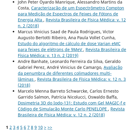
John Peter Oyardo Manrique, Alessandro Martins da
Costa,
Caracterização de um Espectrômetro Compton
para Medição de Espectros de Feixes de Fótons de
Energia Alta
,
Revista Brasileira de Física Médica: v. 12
n. 2 (2018)
Marcus Vinicius Saad de Paula Rodrigues, Victor
Augusto Bertotti Ribeiro, Ana Paula Vollet Cunha,
Estudo do algoritmo de cálculo de dose Varian eMC
para feixes de elétrons de 9MeV
,
Revista Brasileira de
Física Médica: v. 13 n. 2 (2019)
Andre Banhate, Leonardo Ferreira da Silva, Geraldo
Gabriel Perez, André Vinicius de Camargo,
Avaliação
da penumbra de diferentes colimadores multi-
lâminas
,
Revista Brasileira de Física Médica: v. 12 n. 3
(2018)
Marcelo Menna Barreto Schwarcke, Carlos Ernesto
Garrido Salmon, Patrícia Nicolucci, Oswaldo Baffa,
Dosimetria 3D do Iodo-131: Estudo com Gel MAGIC-f e
Código de Simulação Monte Carlo PENELOPE
,
Revista
Brasileira de Física Médica: v. 12 n. 2 (2018)
1
2
3
4
5
6
7
8
9
10
>
>>