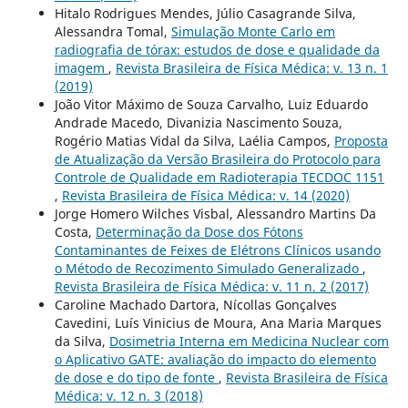
Hitalo Rodrigues Mendes, Júlio Casagrande Silva,
Alessandra Tomal,
Simulação Monte Carlo em
radiografia de tórax: estudos de dose e qualidade da
imagem
,
Revista Brasileira de Física Médica: v. 13 n. 1
(2019)
João Vitor Máximo de Souza Carvalho, Luiz Eduardo
Andrade Macedo, Divanizia Nascimento Souza,
Rogério Matias Vidal da Silva, Laélia Campos,
Proposta
de Atualização da Versão Brasileira do Protocolo para
Controle de Qualidade em Radioterapia TECDOC 1151
,
Revista Brasileira de Física Médica: v. 14 (2020)
Jorge Homero Wilches Visbal, Alessandro Martins Da
Costa,
Determinação da Dose dos Fótons
Contaminantes de Feixes de Elétrons Clínicos usando
o Método de Recozimento Simulado Generalizado
,
Revista Brasileira de Física Médica: v. 11 n. 2 (2017)
Caroline Machado Dartora, Nícollas Gonçalves
Cavedini, Luís Vinicius de Moura, Ana Maria Marques
da Silva,
Dosimetria Interna em Medicina Nuclear com
o Aplicativo GATE: avaliação do impacto do elemento
de dose e do tipo de fonte
,
Revista Brasileira de Física
Médica: v. 12 n. 3 (2018)