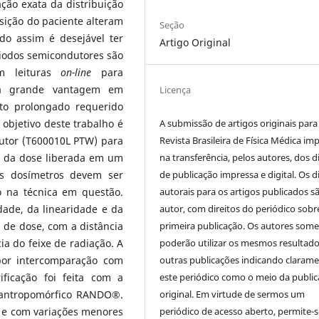
ção exata da distribuição
sição do paciente alteram
Seção
do assim é desejável ter
Artigo Original
diodos semicondutores são
em leituras
on-line
para
ma grande vantagem em
Licença
o prolongado requerido
A submissão de artigos originais para
objetivo deste trabalho é
Revista Brasileira de Física Médica imp
dutor (T600010L PTW) para
na transferência, pelos autores, dos d
, da dose liberada em um
de publicação impressa e digital. Os d
Os dosímetros devem ser
autorais para os artigos publicados s
ão na técnica em questão.
autor, com direitos do periódico sobr
dade, da linearidade e da
primeira publicação. Os autores som
 de dose, com a distância
poderão utilizar os mesmos resultad
ia do feixe de radiação. A
outras publicações indicando claram
 por intercomparação com
este periódico como o meio da publi
ficação foi feita com a
original. Em virtude de sermos um
ntropomórfico RANDO®.
periódico de acesso aberto, permite-s
 e com variações menores