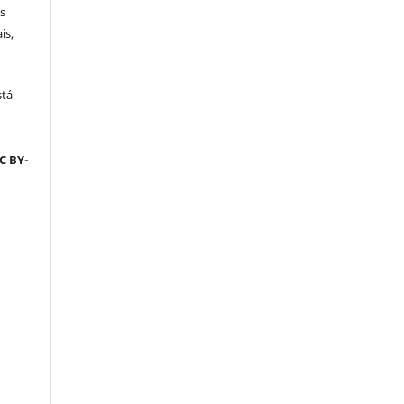
s
is,
stá
C BY-