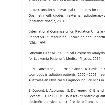
ESTRO. Booklet 5 - “Practical Guidelines for the 
Dosimetry with diodes in external radiotherapy
(entrance dose)”, 2001
International Commission on Radiation Units a
Report 50 - “Prescribing, Recording and Repor
ICRU, 1993
Lanchun Lu et Al - “A Clinical Dosimetry Analysis
for Leukemia Patients”, Medical Physics, 2014
C. M. Lancaster, J. C. Crosbie and S. R. Davis – “
total body irradiation patients (2000 – 2006): res
Australasian Physical & Engineering Sciences in
S. Dupont, L. Aubignac , S. Dufreneix , C. Briand , F
Lecante , D. Le Du , M. Housset - “Contrôle quali
dosimétrie in vivo : un critère de tolérance uniqu