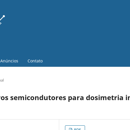
Anúncios
Contato
nal
ros semicondutores para dosimetria i
PDF