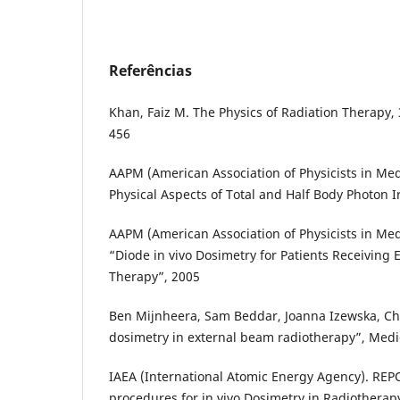
Referências
Khan, Faiz M. The Physics of Radiation Therapy, 
456
AAPM (American Association of Physicists in Me
Physical Aspects of Total and Half Body Photon I
AAPM (American Association of Physicists in Med
“Diode in vivo Dosimetry for Patients Receiving
Therapy”, 2005
Ben Mijnheera, Sam Beddar, Joanna Izewska, Che
dosimetry in external beam radiotherapy”, Medi
IAEA (International Atomic Energy Agency). REP
procedures for in vivo Dosimetry in Radiotherap