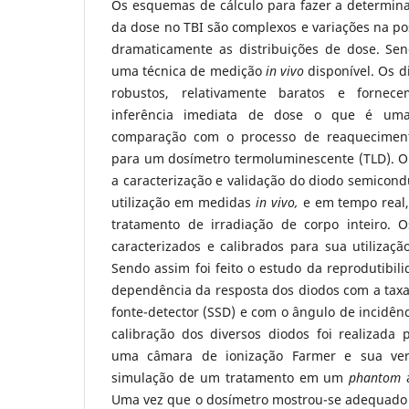
Os esquemas de cálculo para fazer a determina
da dose no TBI são complexos e variações na po
dramaticamente as distribuições de dose. Sen
uma técnica de medição
in vivo
disponível. Os 
robustos, relativamente baratos e fornec
inferência imediata de dose o que é u
comparação com o processo de reaqueciment
para um dosímetro termoluminescente (TLD). O 
a caracterização e validação do diodo semicon
utilização em medidas
in vivo,
e em tempo real
tratamento de irradiação de corpo inteiro. 
caracterizados e calibrados para sua utilizaç
Sendo assim foi feito o estudo da reprodutibili
dependência da resposta dos diodos com a taxa
fonte-detector (SSD) e com o ângulo de incidênc
calibração dos diversos diodos foi realizada
uma câmara de ionização Farmer e sua veri
simulação de um tratamento em um
phantom
a
Uma vez que o dosímetro mostrou-se adequado