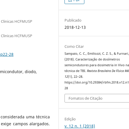
Publicado
s Clinicas HCFMUSP
2018-12-13
s Clinicas HCFMUSP
Como Citar
.p22-28
Sampaio, C. C., Emiliozzi, C. Z. S., & Furnari,
(2018). Caracterização de dosímetros
semicondutores para dosimetria in Vivo n
emicondutor, diodo,
técnica de TBI.
Revista Brasileira De Física M
12
(1), 22–28.
https://doi.org/10.29384/rbfm.2018.v12.n1
28
Fomatos de Citação
é considerada uma técnica
Edição
 exige campos alargados.
v. 12 n. 1 (2018)