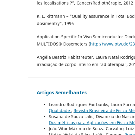
les localisations ?”, Cancer/Radiothérapie, 2012
K. L. Rittmann – “Quallity assurance in Total Body
dosimentry”, 1996
Application-Specific In Vivo Semiconductor Dio
MULTIDOS® Dosemeters (
http://www.ptw.de/23
Angêla Beatriz Habitzreuter, Laura Natal Rodri
irradiação de corpo inteiro em radioterapia”, 20
Artigos Semelhantes
Leandro Rodrigues Fairbanks, Laura Furna
Qualidade
,
Revista Brasileira de Física Mé
Susana de Souza Lalic, Divanizia do Nasci
Dosimétricos para Aplicações em Física M
João Vitor Máximo de Souza Carvalho, Lui
Matias Vidal da Silva, Laélia Campos,
Propo