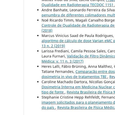
Qualidade em Radioterapia TECDOC 1151
Andre Banhate, Leonardo Ferreira da Silva
penumbra de diferentes colimadores mult
Noé Ricardo Timm, Magali Carvalho Borge
Controle de Qualidade de Radioterapia d
(2018)
Marcus Vinicius Saad de Paula Rodrigues, 
algoritmo de cálculo de dose Varian eMC 
13 n. 2 (2019)
Larissa Frediani, Camila Pessoa Sales, Caro
Laura Furnari,
Validação de Filtro Dinâmi
Médica: v. 11 n. 3 (2017)
Heres Lalli, Fábio Brüning, Anna Malthez, 
Tatiane Fernandes,
Comparação entre dosí
dosimetria in vivo de tratamentos TBI
,
Rev
Caroline Machado Dartora, Nícollas Gonçal
Dosimetria Interna em Medicina Nuclear c
tipo de fonte
,
Revista Brasileira de Física 
Stephanie Cristine Hepp Rehfeldt, Ferna
imagem solicitados para o planejamento d
do país
,
Revista Brasileira de Física Médica