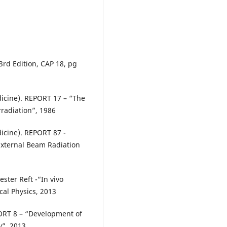
3rd Edition, CAP 18, pg
dicine). REPORT 17 – “The
rradiation”, 1986
icine). REPORT 87 -
 External Beam Radiation
ster Reft -“In vivo
cal Physics, 2013
ORT 8 – “Development of
y”, 2013