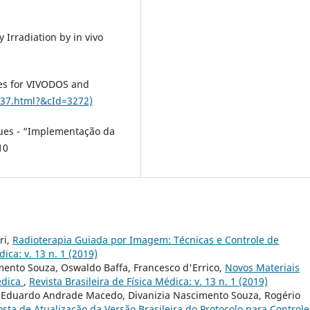
 Irradiation by in vivo
des for VIVODOS and
37.html?&cId=3272)
gues - “Implementação da
10
ri,
Radioterapia Guiada por Imagem: Técnicas e Controle de
dica: v. 13 n. 1 (2019)
mento Souza, Oswaldo Baffa, Francesco d'Errico,
Novos Materiais
édica
,
Revista Brasileira de Física Médica: v. 13 n. 1 (2019)
z Eduardo Andrade Macedo, Divanizia Nascimento Souza, Rogério
sta de Atualização da Versão Brasileira do Protocolo para Controle