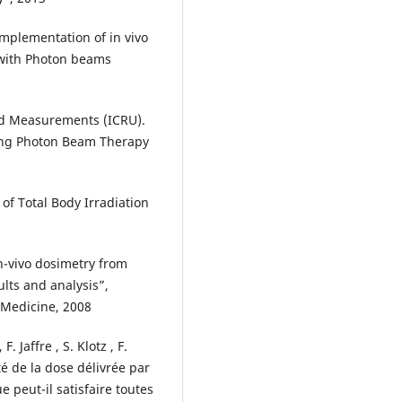
Implementation of in vivo
 with Photon beams
nd Measurements (ICRU).
ting Photon Beam Therapy
 of Total Body Irradiation
In-vivo dosimetry from
ults and analysis”,
 Medicine, 2008
. Jaffre , S. Klotz , F.
té de la dose délivrée par
e peut-il satisfaire toutes