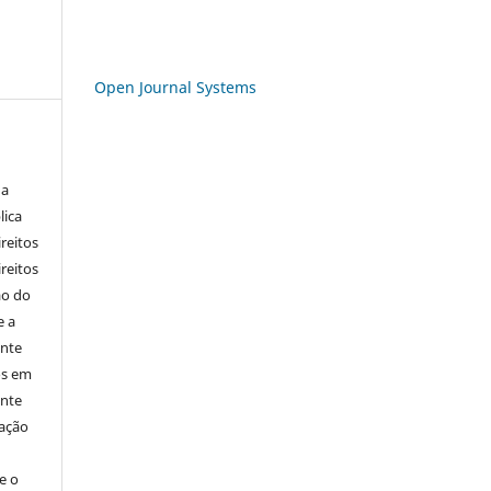
Open Journal Systems
 a
lica
ireitos
ireitos
ão do
e a
ente
os em
ente
cação
e o