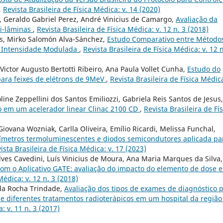
,
Revista Brasileira de Física Médica: v. 14 (2020)
, Geraldo Gabriel Perez, André Vinicius de Camargo,
Avaliação da
i-lâminas
,
Revista Brasileira de Física Médica: v. 12 n. 3 (2018)
s, Mirko Salomón Alva-Sánchez,
Estudo Comparativo entre Método
e Intensidade Modulada
,
Revista Brasileira de Física Médica: v. 12 n
Victor Augusto Bertotti Ribeiro, Ana Paula Vollet Cunha,
Estudo do
para feixes de elétrons de 9MeV
,
Revista Brasileira de Física Médica
line Zeppellini dos Santos Emiliozzi, Gabriela Reis Santos de Jesus,
co em um acelerador linear Clinac 2100 CD
,
Revista Brasileira de Fís
Giovana Wozniak, Carlla Oliveira, Emílio Ricardi, Melissa Funchal,
metros termoluminescentes e diodos semicondutores aplicada pa
ista Brasileira de Física Médica: v. 17 (2023)
ves Cavedini, Luís Vinicius de Moura, Ana Maria Marques da Silva,
om o Aplicativo GATE: avaliação do impacto do elemento de dose e
Médica: v. 12 n. 3 (2018)
nda Rocha Trindade,
Avaliação dos tipos de exames de diagnóstico 
e diferentes tratamentos radioterápicos em um hospital da região
: v. 11 n. 3 (2017)