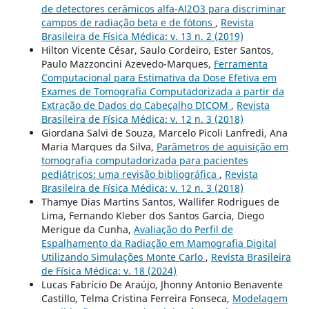
de detectores cerâmicos alfa-Al2O3 para discriminar
campos de radiação beta e de fótons
,
Revista
Brasileira de Física Médica: v. 13 n. 2 (2019)
Hilton Vicente César, Saulo Cordeiro, Ester Santos,
Paulo Mazzoncini Azevedo-Marques,
Ferramenta
Computacional para Estimativa da Dose Efetiva em
Exames de Tomografia Computadorizada a partir da
Extração de Dados do Cabeçalho DICOM
,
Revista
Brasileira de Física Médica: v. 12 n. 3 (2018)
Giordana Salvi de Souza, Marcelo Picoli Lanfredi, Ana
Maria Marques da Silva,
Parâmetros de aquisição em
tomografia computadorizada para pacientes
pediátricos: uma revisão bibliográfica
,
Revista
Brasileira de Física Médica: v. 12 n. 3 (2018)
Thamye Dias Martins Santos, Wallifer Rodrigues de
Lima, Fernando Kleber dos Santos Garcia, Diego
Merigue da Cunha,
Avaliação do Perfil de
Espalhamento da Radiação em Mamografia Digital
Utilizando Simulações Monte Carlo
,
Revista Brasileira
de Física Médica: v. 18 (2024)
Lucas Fabrício De Araújo, Jhonny Antonio Benavente
Castillo, Telma Cristina Ferreira Fonseca,
Modelagem