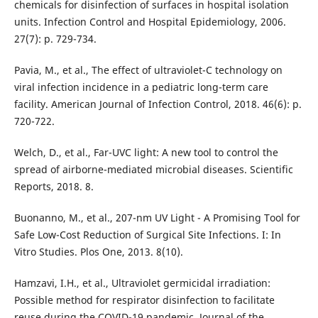
chemicals for disinfection of surfaces in hospital isolation
units. Infection Control and Hospital Epidemiology, 2006.
27(7): p. 729-734.
Pavia, M., et al., The effect of ultraviolet-C technology on
viral infection incidence in a pediatric long-term care
facility. American Journal of Infection Control, 2018. 46(6): p.
720-722.
Welch, D., et al., Far-UVC light: A new tool to control the
spread of airborne-mediated microbial diseases. Scientific
Reports, 2018. 8.
Buonanno, M., et al., 207-nm UV Light - A Promising Tool for
Safe Low-Cost Reduction of Surgical Site Infections. I: In
Vitro Studies. Plos One, 2013. 8(10).
Hamzavi, I.H., et al., Ultraviolet germicidal irradiation:
Possible method for respirator disinfection to facilitate
reuse during the COVID-19 pandemic. Journal of the