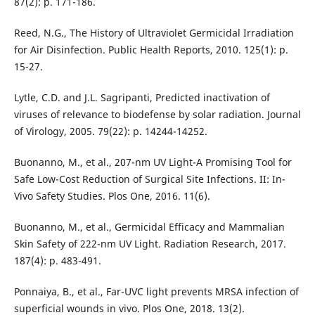
87(2): p. 171-186.
Reed, N.G., The History of Ultraviolet Germicidal Irradiation
for Air Disinfection. Public Health Reports, 2010. 125(1): p.
15-27.
Lytle, C.D. and J.L. Sagripanti, Predicted inactivation of
viruses of relevance to biodefense by solar radiation. Journal
of Virology, 2005. 79(22): p. 14244-14252.
Buonanno, M., et al., 207-nm UV Light-A Promising Tool for
Safe Low-Cost Reduction of Surgical Site Infections. II: In-
Vivo Safety Studies. Plos One, 2016. 11(6).
Buonanno, M., et al., Germicidal Efficacy and Mammalian
Skin Safety of 222-nm UV Light. Radiation Research, 2017.
187(4): p. 483-491.
Ponnaiya, B., et al., Far-UVC light prevents MRSA infection of
superficial wounds in vivo. Plos One, 2018. 13(2).