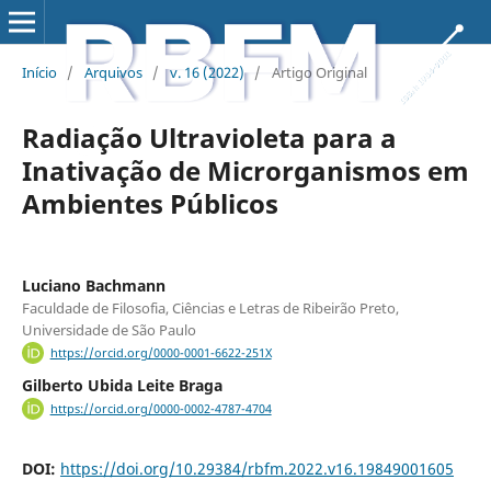
Início
/
Arquivos
/
v. 16 (2022)
/
Artigo Original
Radiação Ultravioleta para a
Inativação de Microrganismos em
Ambientes Públicos
Luciano Bachmann
Faculdade de Filosofia, Ciências e Letras de Ribeirão Preto,
Universidade de São Paulo
https://orcid.org/0000-0001-6622-251X
Gilberto Ubida Leite Braga
https://orcid.org/0000-0002-4787-4704
DOI:
https://doi.org/10.29384/rbfm.2022.v16.19849001605