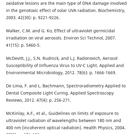
oxidative lesions are the main type of DNA damage involved
in the genotoxic effect of solar UVA radiation. Biochemistry,
2003. 42(30): p. 9221-9226.
Walker, C.M. and G. Ko, Effect of ultraviolet germicidal
irradiation on viral aerosols. Environ Sci Technol, 2007.
41(15): p. 5460-5.
McDevitt, J.J., S.N. Rudnick, and L.J. Radonovich, Aerosol
Susceptibility of Influenza Virus to UV-C Light. Applied and
Environmental Microbiology, 2012. 78(6): p. 1666-1669.
De Lima, F. and L. Bachmann, Spectroradiometry Applied to
Dental Composite Light Curing. Applied Spectroscopy
Reviews, 2012. 47(4): p. 256-271.
McKinlay, A.F., et al., Guidelines on limits of exposure to
ultraviolet radiation of wavelengths between 180 nm and
400 nm (incoherent optical radiation). Health Physics, 2004.