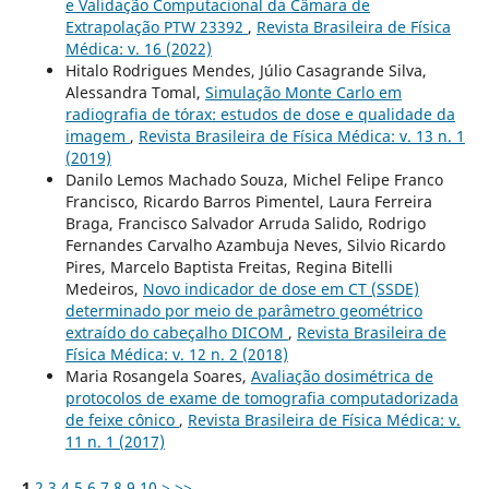
e Validação Computacional da Câmara de
Extrapolação PTW 23392
,
Revista Brasileira de Física
Médica: v. 16 (2022)
Hitalo Rodrigues Mendes, Júlio Casagrande Silva,
Alessandra Tomal,
Simulação Monte Carlo em
radiografia de tórax: estudos de dose e qualidade da
imagem
,
Revista Brasileira de Física Médica: v. 13 n. 1
(2019)
Danilo Lemos Machado Souza, Michel Felipe Franco
Francisco, Ricardo Barros Pimentel, Laura Ferreira
Braga, Francisco Salvador Arruda Salido, Rodrigo
Fernandes Carvalho Azambuja Neves, Silvio Ricardo
Pires, Marcelo Baptista Freitas, Regina Bitelli
Medeiros,
Novo indicador de dose em CT (SSDE)
determinado por meio de parâmetro geométrico
extraído do cabeçalho DICOM
,
Revista Brasileira de
Física Médica: v. 12 n. 2 (2018)
Maria Rosangela Soares,
Avaliação dosimétrica de
protocolos de exame de tomografia computadorizada
de feixe cônico
,
Revista Brasileira de Física Médica: v.
11 n. 1 (2017)
1
2
3
4
5
6
7
8
9
10
>
>>