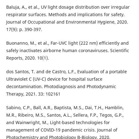
Baluja, A., et al., UV light dosage distribution over irregular
respirator surfaces. Methods and implications for safety.
Journal of Occupational and Environmental Hygiene, 2020.
17(9): p. 390-397.
Buonanno, M., et al., Far-UVC light (222 nm) efficiently and
safely inactivates airborne human coronaviruses. Scientific
Reports, 2020. 10(1).
dos Santos, T. and de Castro, L.F., Evaluation of a portable
Ultraviolet C (UV-C) device for hospital surface
decontamination. Photodiagnosis and Photodynamic
Therapy, 2021. 33: 102161
Sabino, C.P., Ball, A.R., Baptista, M.S., Dai, T.H., Hamblin,
M.R., Ribeiro, M.S., Santos, A.L., Sellera, F.P., Tegos, G.P.,
and Wainwright, M., Light-based technologies for
management of COVID-19 pandemic crisis. Journal of
Photochemistry and Photobiology B-Biology, 2020,