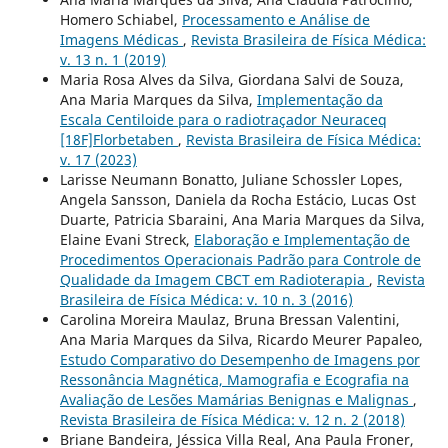
Homero Schiabel,
Processamento e Análise de
Imagens Médicas
,
Revista Brasileira de Física Médica:
v. 13 n. 1 (2019)
Maria Rosa Alves da Silva, Giordana Salvi de Souza,
Ana Maria Marques da Silva,
Implementação da
Escala Centiloide para o radiotraçador Neuraceq
[18F]Florbetaben
,
Revista Brasileira de Física Médica:
v. 17 (2023)
Larisse Neumann Bonatto, Juliane Schossler Lopes,
Angela Sansson, Daniela da Rocha Estácio, Lucas Ost
Duarte, Patricia Sbaraini, Ana Maria Marques da Silva,
Elaine Evani Streck,
Elaboração e Implementação de
Procedimentos Operacionais Padrão para Controle de
Qualidade da Imagem CBCT em Radioterapia
,
Revista
Brasileira de Física Médica: v. 10 n. 3 (2016)
Carolina Moreira Maulaz, Bruna Bressan Valentini,
Ana Maria Marques da Silva, Ricardo Meurer Papaleo,
Estudo Comparativo do Desempenho de Imagens por
Ressonância Magnética, Mamografia e Ecografia na
Avaliação de Lesões Mamárias Benignas e Malignas
,
Revista Brasileira de Física Médica: v. 12 n. 2 (2018)
Briane Bandeira, Jéssica Villa Real, Ana Paula Froner,