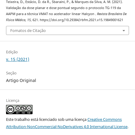
Teixeira, D., Estácio, D. da R., Sbaraini, P., & Marques da Silva, A. M. (2021).
Validação da dose planar e dose pontual segundo o protocolo TG-119 da
AAPM para a técnica VMAT no acelerador linear Halcyon .
Revista Brasileira De
Física Médica
,
15
, 621. https://doi.org/10.29384/rbfm.2021.v15.19849001621
Fomatos de Citação
Edição
v. 15 (2021)
Seção
Artigo Original
Licença
Este trabalho está licenciado sob uma licença
Creative Commons
Attribution-NonCommercial-NoDerivatives 4.0 International License
.