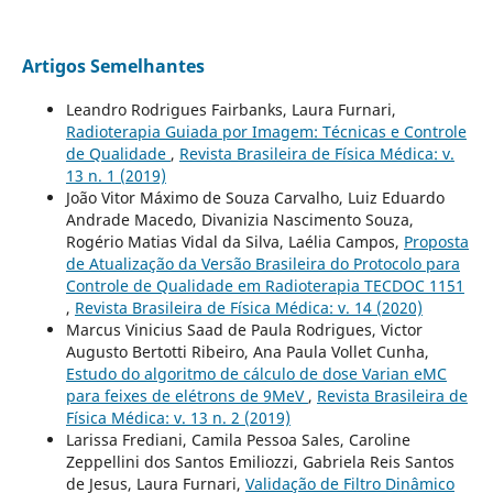
Artigos Semelhantes
Leandro Rodrigues Fairbanks, Laura Furnari,
Radioterapia Guiada por Imagem: Técnicas e Controle
de Qualidade
,
Revista Brasileira de Física Médica: v.
13 n. 1 (2019)
João Vitor Máximo de Souza Carvalho, Luiz Eduardo
Andrade Macedo, Divanizia Nascimento Souza,
Rogério Matias Vidal da Silva, Laélia Campos,
Proposta
de Atualização da Versão Brasileira do Protocolo para
Controle de Qualidade em Radioterapia TECDOC 1151
,
Revista Brasileira de Física Médica: v. 14 (2020)
Marcus Vinicius Saad de Paula Rodrigues, Victor
Augusto Bertotti Ribeiro, Ana Paula Vollet Cunha,
Estudo do algoritmo de cálculo de dose Varian eMC
para feixes de elétrons de 9MeV
,
Revista Brasileira de
Física Médica: v. 13 n. 2 (2019)
Larissa Frediani, Camila Pessoa Sales, Caroline
Zeppellini dos Santos Emiliozzi, Gabriela Reis Santos
de Jesus, Laura Furnari,
Validação de Filtro Dinâmico