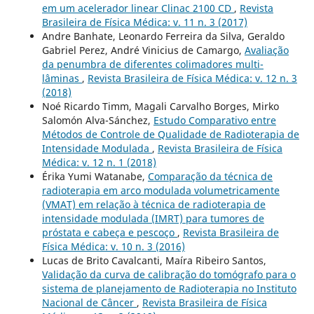
em um acelerador linear Clinac 2100 CD
,
Revista
Brasileira de Física Médica: v. 11 n. 3 (2017)
Andre Banhate, Leonardo Ferreira da Silva, Geraldo
Gabriel Perez, André Vinicius de Camargo,
Avaliação
da penumbra de diferentes colimadores multi-
lâminas
,
Revista Brasileira de Física Médica: v. 12 n. 3
(2018)
Noé Ricardo Timm, Magali Carvalho Borges, Mirko
Salomón Alva-Sánchez,
Estudo Comparativo entre
Métodos de Controle de Qualidade de Radioterapia de
Intensidade Modulada
,
Revista Brasileira de Física
Médica: v. 12 n. 1 (2018)
Érika Yumi Watanabe,
Comparação da técnica de
radioterapia em arco modulada volumetricamente
(VMAT) em relação à técnica de radioterapia de
intensidade modulada (IMRT) para tumores de
próstata e cabeça e pescoço
,
Revista Brasileira de
Física Médica: v. 10 n. 3 (2016)
Lucas de Brito Cavalcanti, Maíra Ribeiro Santos,
Validação da curva de calibração do tomógrafo para o
sistema de planejamento de Radioterapia no Instituto
Nacional de Câncer
,
Revista Brasileira de Física