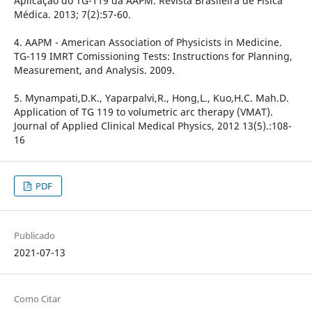
Aplicação do TG-119 da AAPM. Revista Brasileira de Física
Médica. 2013; 7(2):57-60.
4. AAPM - American Association of Physicists in Medicine.
TG-119 IMRT Comissioning Tests: Instructions for Planning,
Measurement, and Analysis. 2009.
5. Mynampati,D.K., Yaparpalvi,R., Hong,L., Kuo,H.C. Mah.D.
Application of TG 119 to volumetric arc therapy (VMAT).
Journal of Applied Clinical Medical Physics, 2012 13(5).:108-
16
PDF
Publicado
2021-07-13
Como Citar