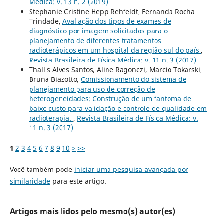
Médica: v. 13 n. 2 (2019)
Stephanie Cristine Hepp Rehfeldt, Fernanda Rocha
Trindade,
Avaliação dos tipos de exames de
diagnóstico por imagem solicitados para o
planejamento de diferentes tratamentos
radioterápicos em um hospital da região sul do país
,
Revista Brasileira de Física Médica: v. 11 n. 3 (2017)
Thallis Alves Santos, Aline Ragonezi, Marcio Tokarski,
Bruna Biazotto,
Comissionamento do sistema de
planejamento para uso de correção de
heterogeneidades: Construção de um fantoma de
baixo custo para validação e controle de qualidade em
radioterapia.
,
Revista Brasileira de Física Médica: v.
11 n. 3 (2017)
1
2
3
4
5
6
7
8
9
10
>
>>
Você também pode
iniciar uma pesquisa avançada por
similaridade
para este artigo.
Artigos mais lidos pelo mesmo(s) autor(es)