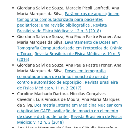
Giordana Salvi de Souza, Marcelo Picoli Lanfredi, Ana
Maria Marques da Silva,
Parâmetros de aquisição em
tomografia computadorizada para pacientes
pediátricos: uma revisão bibliográfica
,
Revista
Brasileira de Física Médica: v. 12 n. 3 (2018)
Giordana Salvi de Souza, Ana Paula Pastre Froner, Ana
Maria Marques da Silva,
Levantamento de Doses em
Tomografia Computadorizada em Protocolos de Crânio
e Tórax
,
Revista Brasileira de Física Médica: v. 10 n. 3
(2016)
Giordana Salvi de Souza, Ana Paula Pastre Froner, Ana
Maria Marques da Silva,
Doses em tomografia
computadorizada de crânio: impacto do uso do
controle automático de exposição
,
Revista Brasileira
de Física Médica: v. 11 n. 2 (2017)
Caroline Machado Dartora, Nícollas Gonçalves
Cavedini, Luís Vinicius de Moura, Ana Maria Marques
da Silva,
Dosimetria Interna em Medicina Nuclear com
o Aplicativo GATE: avaliação do impacto do elemento
de dose e do tipo de fonte
,
Revista Brasileira de Física
Médica: v. 12 n. 3 (2018)
Ana Maria Marques da Silva, Ana Cláudia Patrocínio,