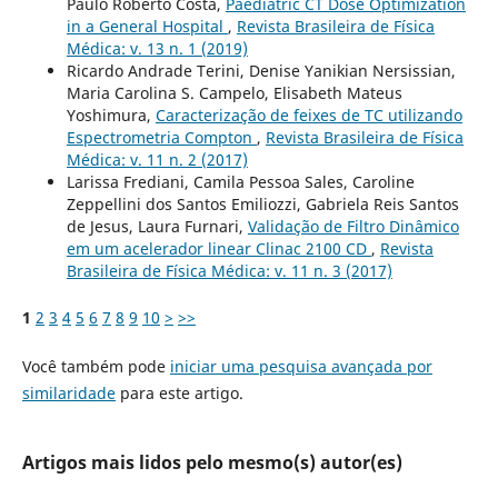
Paulo Roberto Costa,
Paediatric CT Dose Optimization
in a General Hospital
,
Revista Brasileira de Física
Médica: v. 13 n. 1 (2019)
Ricardo Andrade Terini, Denise Yanikian Nersissian,
Maria Carolina S. Campelo, Elisabeth Mateus
Yoshimura,
Caracterização de feixes de TC utilizando
Espectrometria Compton
,
Revista Brasileira de Física
Médica: v. 11 n. 2 (2017)
Larissa Frediani, Camila Pessoa Sales, Caroline
Zeppellini dos Santos Emiliozzi, Gabriela Reis Santos
de Jesus, Laura Furnari,
Validação de Filtro Dinâmico
em um acelerador linear Clinac 2100 CD
,
Revista
Brasileira de Física Médica: v. 11 n. 3 (2017)
1
2
3
4
5
6
7
8
9
10
>
>>
Você também pode
iniciar uma pesquisa avançada por
similaridade
para este artigo.
Artigos mais lidos pelo mesmo(s) autor(es)