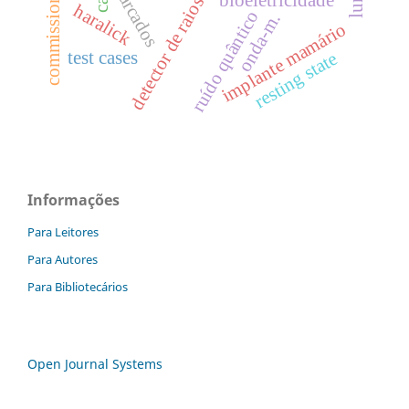
detector de raios x.
bioeletricidade
haralick
ruído quântico
onda-m.
implante mamário
test cases
resting state
Informações
Para Leitores
Para Autores
Para Bibliotecários
Open Journal Systems