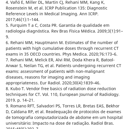
4. Vañó E, Miller DL, Martin CJ, Rehani MM, Kang K,
Rosenstein M, et al. ICRP Publication 135: Diagnostic
Reference Levels in Medical Imaging. Ann ICRP.
2017;46(1):1–144.
5. Furquim T a C, Costa PR. Garantia de qualidade em
radiologia diagnóstica. Rev Bras Física Médica. 2009;3(1):91–
9.
6. Rehani MM, Hauptmann M. Estimates of the number of
patients with high cumulative doses through recurrent CT
exams in 35 OECD countries. Phys Medica. 2020;76:173–6.
7. Rehani MM, Melick ER, Alvi RM, Doda Khera R, Batool-
Anwar S, Neilan TG, et al. Patients undergoing recurrent CT
exams: assessment of patients with non-malignant
diseases, reasons for imaging and imaging
appropriateness. Eur Radiol. 2020;30(4):1839–46.
8. Kubo T. Vendor free basics of radiation dose reduction
techniques for CT. Vol. 110, European Journal of Radiology.
2019. p. 14–21.
9. Romano RFT, Salvadori PS, Torres LR, Bretas EAS, Bekhor
D, Caldana RP, et al. Readequação de protocolos de exames
de tomografia computadorizada de abdome em um hospital
universitário: Impacto na dose de radiação. Radiol Bras.
2015;48(5):292–7.