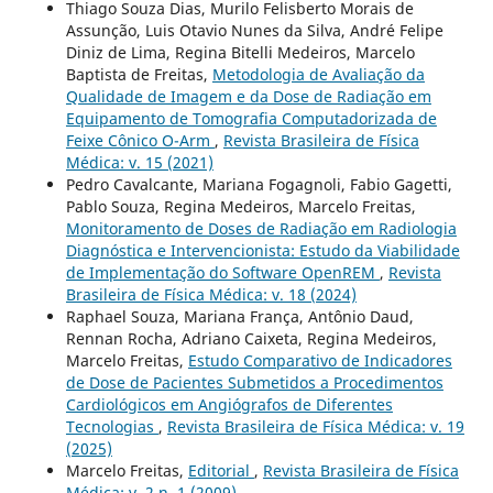
Thiago Souza Dias, Murilo Felisberto Morais de
Assunção, Luis Otavio Nunes da Silva, André Felipe
Diniz de Lima, Regina Bitelli Medeiros, Marcelo
Baptista de Freitas,
Metodologia de Avaliação da
Qualidade de Imagem e da Dose de Radiação em
Equipamento de Tomografia Computadorizada de
Feixe Cônico O-Arm
,
Revista Brasileira de Física
Médica: v. 15 (2021)
Pedro Cavalcante, Mariana Fogagnoli, Fabio Gagetti,
Pablo Souza, Regina Medeiros, Marcelo Freitas,
Monitoramento de Doses de Radiação em Radiologia
Diagnóstica e Intervencionista: Estudo da Viabilidade
de Implementação do Software OpenREM
,
Revista
Brasileira de Física Médica: v. 18 (2024)
Raphael Souza, Mariana França, Antônio Daud,
Rennan Rocha, Adriano Caixeta, Regina Medeiros,
Marcelo Freitas,
Estudo Comparativo de Indicadores
de Dose de Pacientes Submetidos a Procedimentos
Cardiológicos em Angiógrafos de Diferentes
Tecnologias
,
Revista Brasileira de Física Médica: v. 19
(2025)
Marcelo Freitas,
Editorial
,
Revista Brasileira de Física
Médica: v. 2 n. 1 (2009)