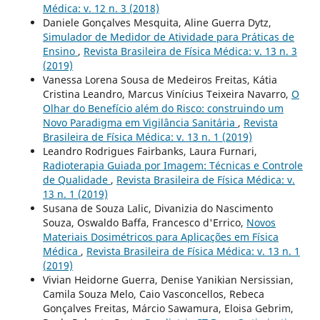
Médica: v. 12 n. 3 (2018)
Daniele Gonçalves Mesquita, Aline Guerra Dytz,
Simulador de Medidor de Atividade para Práticas de
Ensino
,
Revista Brasileira de Física Médica: v. 13 n. 3
(2019)
Vanessa Lorena Sousa de Medeiros Freitas, Kátia
Cristina Leandro, Marcus Vinícius Teixeira Navarro,
O
Olhar do Benefício além do Risco: construindo um
Novo Paradigma em Vigilância Sanitária
,
Revista
Brasileira de Física Médica: v. 13 n. 1 (2019)
Leandro Rodrigues Fairbanks, Laura Furnari,
Radioterapia Guiada por Imagem: Técnicas e Controle
de Qualidade
,
Revista Brasileira de Física Médica: v.
13 n. 1 (2019)
Susana de Souza Lalic, Divanizia do Nascimento
Souza, Oswaldo Baffa, Francesco d'Errico,
Novos
Materiais Dosimétricos para Aplicações em Física
Médica
,
Revista Brasileira de Física Médica: v. 13 n. 1
(2019)
Vivian Heidorne Guerra, Denise Yanikian Nersissian,
Camila Souza Melo, Caio Vasconcellos, Rebeca
Gonçalves Freitas, Márcio Sawamura, Eloisa Gebrim,