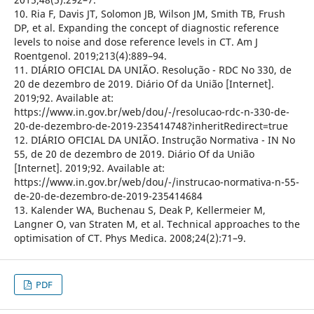
10. Ria F, Davis JT, Solomon JB, Wilson JM, Smith TB, Frush
DP, et al. Expanding the concept of diagnostic reference
levels to noise and dose reference levels in CT. Am J
Roentgenol. 2019;213(4):889–94.
11. DIÁRIO OFICIAL DA UNIÃO. Resolução - RDC No 330, de
20 de dezembro de 2019. Diário Of da União [Internet].
2019;92. Available at:
https://www.in.gov.br/web/dou/-/resolucao-rdc-n-330-de-
20-de-dezembro-de-2019-235414748?inheritRedirect=true
12. DIÁRIO OFICIAL DA UNIÃO. Instrução Normativa - IN No
55, de 20 de dezembro de 2019. Diário Of da União
[Internet]. 2019;92. Available at:
https://www.in.gov.br/web/dou/-/instrucao-normativa-n-55-
de-20-de-dezembro-de-2019-235414684
13. Kalender WA, Buchenau S, Deak P, Kellermeier M,
Langner O, van Straten M, et al. Technical approaches to the
optimisation of CT. Phys Medica. 2008;24(2):71–9.
PDF