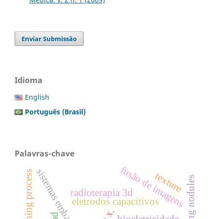
Enviar Submissão
Idioma
English
Português (Brasil)
Palavras-chave
fusão de imagens
sistemas embarcados
commissioning process
texture
lung nodules
radioterapia 3d
eletrodos capacitivos
cad