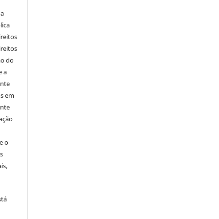
 a
lica
ireitos
ireitos
ão do
e a
ente
os em
ente
cação
e o
s
is,
stá