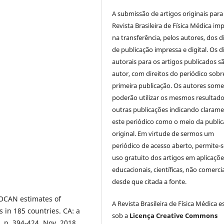
A submissão de artigos originais para
Revista Brasileira de Física Médica imp
na transferência, pelos autores, dos d
de publicação impressa e digital. Os d
autorais para os artigos publicados s
autor, com direitos do periódico sobr
primeira publicação. Os autores som
poderão utilizar os mesmos resultad
outras publicações indicando claram
este periódico como o meio da publi
original. Em virtude de sermos um
periódico de acesso aberto, permite-s
uso gratuito dos artigos em aplicaçõe
educacionais, científicas, não comercia
desde que citada a fonte.
OBOCAN estimates of
A Revista Brasileira de Física Médica e
 in 185 countries. CA: a
sob a
Licença Creative Commons
6, p. 394-424, Nov. 2018.