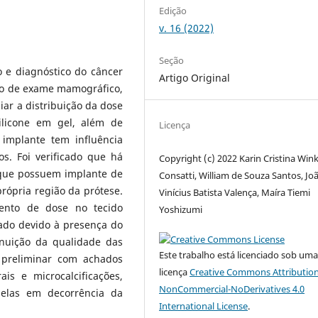
Edição
v. 16 (2022)
Seção
 e diagnóstico do câncer
Artigo Original
io de exame mamográfico,
iar a distribuição da dose
licone em gel, além de
Licença
 implante tem influência
s. Foi verificado que há
Copyright (c) 2022 Karin Cristina Win
que possuem implante de
Consatti, William de Souza Santos, Jo
rópria região da prótese.
Vinícius Batista Valença, Maíra Tiemi
ento de dose no tecido
Yoshizumi
bado devido à presença do
nuição da qualidade das
Este trabalho está licenciado sob um
 preliminar com achados
licença
Creative Commons Attribution
is e microcalcificações,
NonCommercial-NoDerivatives 4.0
delas em decorrência da
International License
.