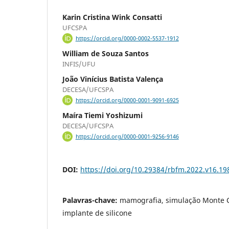
Karin Cristina Wink Consatti
UFCSPA
https://orcid.org/0000-0002-5537-1912
William de Souza Santos
INFIS/UFU
João Vinícius Batista Valença
DECESA/UFCSPA
https://orcid.org/0000-0001-9091-6925
Maíra Tiemi Yoshizumi
DECESA/UFCSPA
https://orcid.org/0000-0001-9256-9146
DOI:
https://doi.org/10.29384/rbfm.2022.v16.1
Palavras-chave:
mamografia, simulação Monte C
implante de silicone