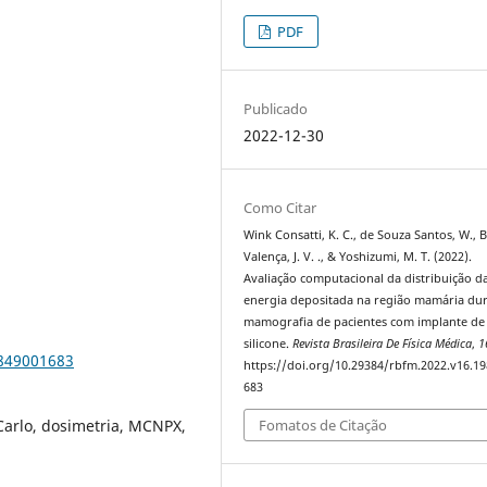
PDF
Publicado
2022-12-30
Como Citar
Wink Consatti, K. C., de Souza Santos, W., B
Valença, J. V. ., & Yoshizumi, M. T. (2022).
Avaliação computacional da distribuição d
energia depositada na região mamária du
mamografia de pacientes com implante de
silicone.
Revista Brasileira De Física Médica
,
1
9849001683
https://doi.org/10.29384/rbfm.2022.v16.1
683
arlo, dosimetria, MCNPX,
Fomatos de Citação