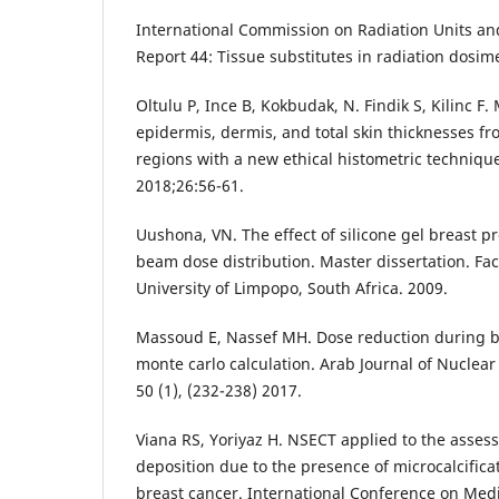
International Commission on Radiation Units a
Report 44: Tissue substitutes in radiation dosim
Oltulu P, Ince B, Kokbudak, N. Findik S, Kilinc F
epidermis, dermis, and total skin thicknesses fr
regions with a new ethical histometric technique
2018;26:56-61.
Uushona, VN. The effect of silicone gel breast p
beam dose distribution. Master dissertation. Fac
University of Limpopo, South Africa. 2009.
Massoud E, Nassef MH. Dose reduction during b
monte carlo calculation. Arab Journal of Nuclear
50 (1), (232-238) 2017.
Viana RS, Yoriyaz H. NSECT applied to the asses
deposition due to the presence of microcalcifica
breast cancer. International Conference on Medic