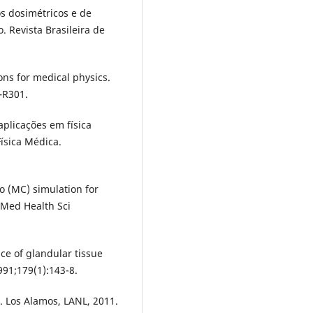
s dosimétricos e de
 Revista Brasileira de
ons for medical physics.
–R301.
aplicações em física
Física Médica.
lo (MC) simulation for
 Med Health Sci
e of glandular tissue
91;179(1):143-8.
. Los Alamos, LANL, 2011.