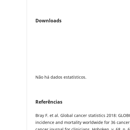
Downloads
Não há dados estatísticos.
Referências
Bray F. et al. Global cancer statistics 2018: GL
incidence and mortality worldwide for 36 cancers
cancer journal for clinicians, Hoboken, v. 68, n. 