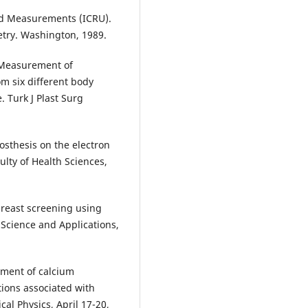
nd Measurements (ICRU).
etry. Washington, 1989.
. Measurement of
om six different body
. Turk J Plast Surg
rosthesis on the electron
ulty of Health Sciences,
reast screening using
 Science and Applications,
sment of calcium
tions associated with
al Physics, April 17-20,