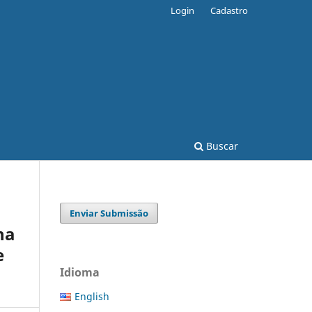
Login
Cadastro
Buscar
Enviar Submissão
na
e
Idioma
English