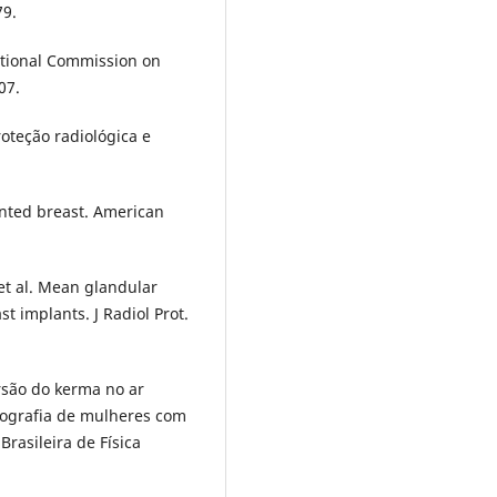
79.
ational Commission on
07.
oteção radiológica e
nted breast. American
.
 et al. Mean glandular
 implants. J Radiol Prot.
ersão do kerma no ar
ografia de mulheres com
rasileira de Física