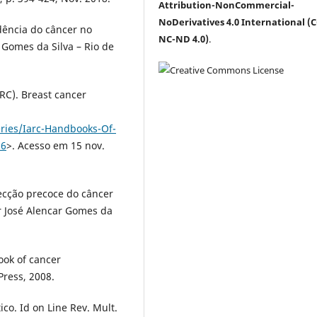
Attribution-NonCommercial-
NoDerivatives 4.0 International (C
dência do câncer no
NC-ND 4.0)
.
r Gomes da Silva – Rio de
RC). Breast cancer
eries/Iarc-Handbooks-Of-
16
>. Acesso em 15 nov.
tecção precoce do câncer
r José Alencar Gomes da
ook of cancer
Press, 2008.
co. Id on Line Rev. Mult.