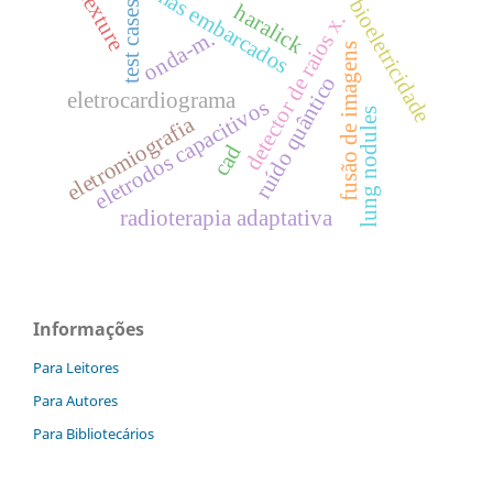
sistemas embarcados
texture
bioeletricidade
test cases
haralick
detector de raios x.
onda-m.
fusão de imagens
ruído quântico
eletrocardiograma
eletrodos capacitivos
lung nodules
eletromiografia
cad
radioterapia adaptativa
Informações
Para Leitores
Para Autores
Para Bibliotecários