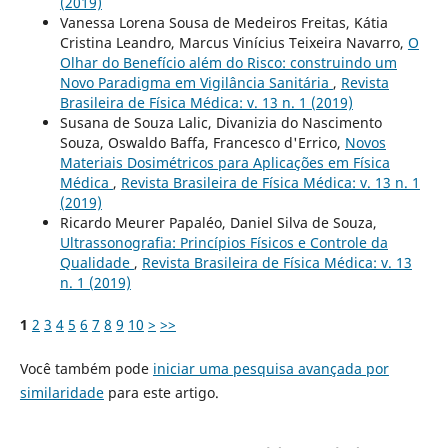
(2019)
Vanessa Lorena Sousa de Medeiros Freitas, Kátia
Cristina Leandro, Marcus Vinícius Teixeira Navarro,
O
Olhar do Benefício além do Risco: construindo um
Novo Paradigma em Vigilância Sanitária
,
Revista
Brasileira de Física Médica: v. 13 n. 1 (2019)
Susana de Souza Lalic, Divanizia do Nascimento
Souza, Oswaldo Baffa, Francesco d'Errico,
Novos
Materiais Dosimétricos para Aplicações em Física
Médica
,
Revista Brasileira de Física Médica: v. 13 n. 1
(2019)
Ricardo Meurer Papaléo, Daniel Silva de Souza,
Ultrassonografia: Princípios Físicos e Controle da
Qualidade
,
Revista Brasileira de Física Médica: v. 13
n. 1 (2019)
1
2
3
4
5
6
7
8
9
10
>
>>
Você também pode
iniciar uma pesquisa avançada por
similaridade
para este artigo.