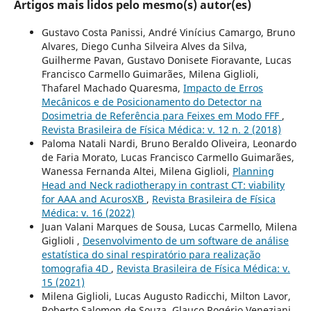
Artigos mais lidos pelo mesmo(s) autor(es)
Gustavo Costa Panissi, André Vinícius Camargo, Bruno
Alvares, Diego Cunha Silveira Alves da Silva,
Guilherme Pavan, Gustavo Donisete Fioravante, Lucas
Francisco Carmello Guimarães, Milena Giglioli,
Thafarel Machado Quaresma,
Impacto de Erros
Mecânicos e de Posicionamento do Detector na
Dosimetria de Referência para Feixes em Modo FFF
,
Revista Brasileira de Física Médica: v. 12 n. 2 (2018)
Paloma Natali Nardi, Bruno Beraldo Oliveira, Leonardo
de Faria Morato, Lucas Francisco Carmello Guimarães,
Wanessa Fernanda Altei, Milena Giglioli,
Planning
Head and Neck radiotherapy in contrast CT: viability
for AAA and AcurosXB
,
Revista Brasileira de Física
Médica: v. 16 (2022)
Juan Valani Marques de Sousa, Lucas Carmello, Milena
Giglioli ,
Desenvolvimento de um software de análise
estatística do sinal respiratório para realização
tomografia 4D
,
Revista Brasileira de Física Médica: v.
15 (2021)
Milena Giglioli, Lucas Augusto Radicchi, Milton Lavor,
Roberto Salomon de Souza, Glauco Rogério Veneziani,