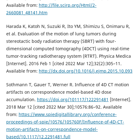
Available from:
http://file.scirp.org/Html/2-
2660081_48141.htm
Harada K, Katoh N, Suzuki R, Ito YM, Shimizu S, Onimaru R,
et al. Evaluation of the motion of lung tumors during
stereotactic body radiation therapy (SBRT) with four-
dimensional computed tomography (4DCT) using real-time
tumor-tracking radiotherapy system (RTRT). Physica Medica
[Internet]. 2016 Feb 1 [cited 2022 Mar 12];32(2):305–11.
Available from:
http://dx.doi.org/10.1016/j.ejmp.2015.10.093
Sothmann T, Gauer T, Werner R. Influence of 4D CT motion
artifacts on correspondence model-based 4D dose
accumulation.
https://doi.org/101117/122291481
[Internet].
2018 Mar 12 [cited 2022 Mar 30];10576:86–92. Available
from:
https://www.spiedigitallibrary.org/conference-
proceedings-of-spie/10576/105760F/Influence-of-4D-CT-
motion-artifacts-on-correspondence-model-
based/10.1117/12.2291481.full