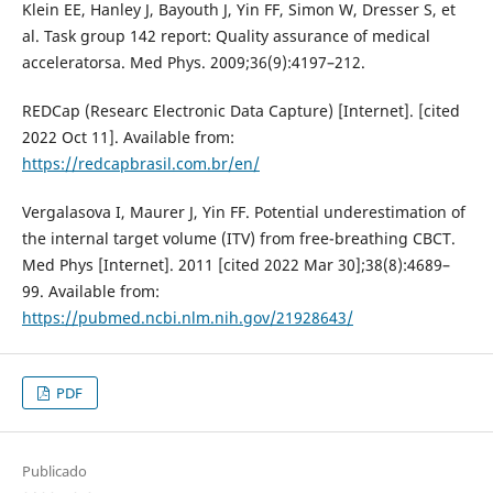
Klein EE, Hanley J, Bayouth J, Yin FF, Simon W, Dresser S, et
al. Task group 142 report: Quality assurance of medical
acceleratorsa. Med Phys. 2009;36(9):4197–212.
REDCap (Researc Electronic Data Capture) [Internet]. [cited
2022 Oct 11]. Available from:
https://redcapbrasil.com.br/en/
Vergalasova I, Maurer J, Yin FF. Potential underestimation of
the internal target volume (ITV) from free-breathing CBCT.
Med Phys [Internet]. 2011 [cited 2022 Mar 30];38(8):4689–
99. Available from:
https://pubmed.ncbi.nlm.nih.gov/21928643/
PDF
Publicado