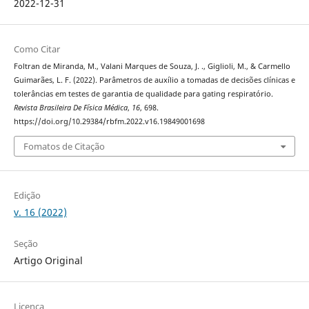
2022-12-31
Como Citar
Foltran de Miranda, M., Valani Marques de Souza, J. ., Giglioli, M., & Carmello
Guimarães, L. F. (2022). Parâmetros de auxílio a tomadas de decisões clínicas e
tolerâncias em testes de garantia de qualidade para gating respiratório.
Revista Brasileira De Física Médica
,
16
, 698.
https://doi.org/10.29384/rbfm.2022.v16.19849001698
Fomatos de Citação
Edição
v. 16 (2022)
Seção
Artigo Original
Licença