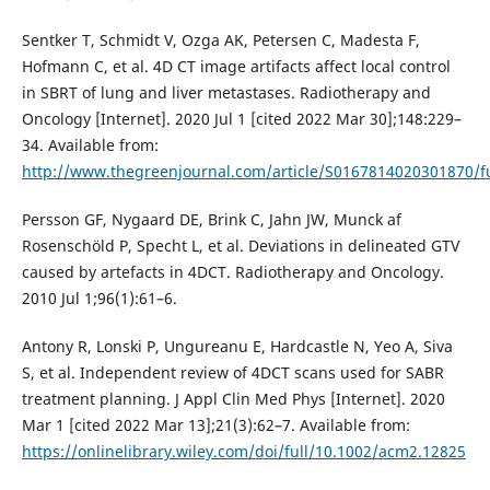
Sentker T, Schmidt V, Ozga AK, Petersen C, Madesta F,
Hofmann C, et al. 4D CT image artifacts affect local control
in SBRT of lung and liver metastases. Radiotherapy and
Oncology [Internet]. 2020 Jul 1 [cited 2022 Mar 30];148:229–
34. Available from:
http://www.thegreenjournal.com/article/S0167814020301870/fu
Persson GF, Nygaard DE, Brink C, Jahn JW, Munck af
Rosenschöld P, Specht L, et al. Deviations in delineated GTV
caused by artefacts in 4DCT. Radiotherapy and Oncology.
2010 Jul 1;96(1):61–6.
Antony R, Lonski P, Ungureanu E, Hardcastle N, Yeo A, Siva
S, et al. Independent review of 4DCT scans used for SABR
treatment planning. J Appl Clin Med Phys [Internet]. 2020
Mar 1 [cited 2022 Mar 13];21(3):62–7. Available from:
https://onlinelibrary.wiley.com/doi/full/10.1002/acm2.12825