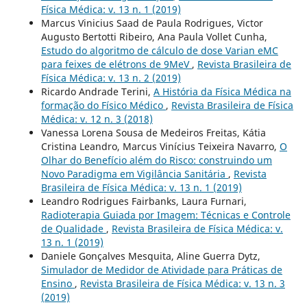
Física Médica: v. 13 n. 1 (2019)
Marcus Vinicius Saad de Paula Rodrigues, Victor
Augusto Bertotti Ribeiro, Ana Paula Vollet Cunha,
Estudo do algoritmo de cálculo de dose Varian eMC
para feixes de elétrons de 9MeV
,
Revista Brasileira de
Física Médica: v. 13 n. 2 (2019)
Ricardo Andrade Terini,
A História da Física Médica na
formação do Físico Médico
,
Revista Brasileira de Física
Médica: v. 12 n. 3 (2018)
Vanessa Lorena Sousa de Medeiros Freitas, Kátia
Cristina Leandro, Marcus Vinícius Teixeira Navarro,
O
Olhar do Benefício além do Risco: construindo um
Novo Paradigma em Vigilância Sanitária
,
Revista
Brasileira de Física Médica: v. 13 n. 1 (2019)
Leandro Rodrigues Fairbanks, Laura Furnari,
Radioterapia Guiada por Imagem: Técnicas e Controle
de Qualidade
,
Revista Brasileira de Física Médica: v.
13 n. 1 (2019)
Daniele Gonçalves Mesquita, Aline Guerra Dytz,
Simulador de Medidor de Atividade para Práticas de
Ensino
,
Revista Brasileira de Física Médica: v. 13 n. 3
(2019)