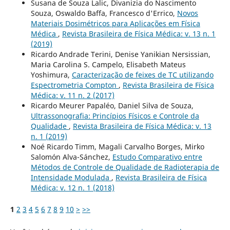
Susana de Souza Lalic, Divanizia do Nascimento
Souza, Oswaldo Baffa, Francesco d'Errico,
Novos
Materiais Dosimétricos para Aplicações em Física
Médica
,
Revista Brasileira de Física Médica: v. 13 n. 1
(2019)
Ricardo Andrade Terini, Denise Yanikian Nersissian,
Maria Carolina S. Campelo, Elisabeth Mateus
Yoshimura,
Caracterização de feixes de TC utilizando
Espectrometria Compton
,
Revista Brasileira de Física
Médica: v. 11 n. 2 (2017)
Ricardo Meurer Papaléo, Daniel Silva de Souza,
Ultrassonografia: Princípios Físicos e Controle da
Qualidade
,
Revista Brasileira de Física Médica: v. 13
n. 1 (2019)
Noé Ricardo Timm, Magali Carvalho Borges, Mirko
Salomón Alva-Sánchez,
Estudo Comparativo entre
Métodos de Controle de Qualidade de Radioterapia de
Intensidade Modulada
,
Revista Brasileira de Física
Médica: v. 12 n. 1 (2018)
1
2
3
4
5
6
7
8
9
10
>
>>