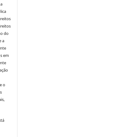
 a
lica
ireitos
ireitos
ão do
e a
ente
os em
ente
cação
e o
s
is,
stá