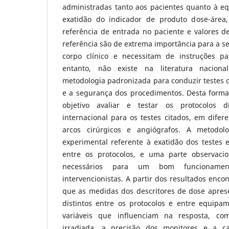
administradas tanto aos pacientes quanto à eq
exatidão do indicador de produto dose-áre
referência de entrada no paciente e valores d
referência são de extrema importância para a s
corpo clínico e necessitam de instruções pa
entanto, não existe na literatura nacio
metodologia padronizada para conduzir testes 
e a segurança dos procedimentos. Desta forma
objetivo avaliar e testar os protocolos di
internacional para os testes citados, em dife
arcos cirúrgicos e angiógrafos. A metodol
experimental referente à exatidão dos testes e
entre os protocolos, e uma parte observacio
necessários para um bom funcionamen
intervencionistas. A partir dos resultados enco
que as medidas dos descritores de dose apre
distintos entre os protocolos e entre equipam
variáveis que influenciam na resposta, co
irradiada, a precisão dos monitores e a c