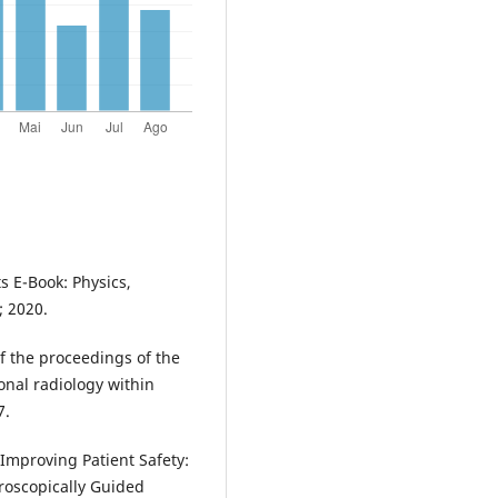
s E-Book: Physics,
; 2020.
f the proceedings of the
onal radiology within
7.
 Improving Patient Safety:
roscopically Guided