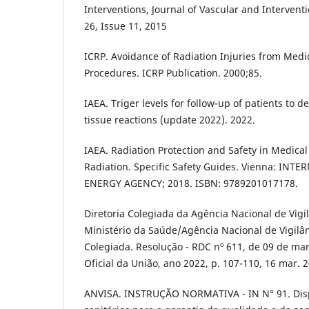
Interventions, Journal of Vascular and Intervent
26, Issue 11, 2015
ICRP. Avoidance of Radiation Injuries from Medic
Procedures. ICRP Publication. 2000;85.
IAEA. Triger levels for follow-up of patients to de
tissue reactions (update 2022). 2022.
IAEA. Radiation Protection and Safety in Medical
Radiation. Specific Safety Guides. Vienna: IN
ENERGY AGENCY; 2018. ISBN: 9789201017178.
Diretoria Colegiada da Agência Nacional de Vigilâ
Ministério da Saúde/Agência Nacional de Vigilân
Colegiada. Resolução - RDC nº 611, de 09 de març
Oficial da União, ano 2022, p. 107-110, 16 mar. 
ANVISA. INSTRUÇÃO NORMATIVA - IN N° 91. Disp