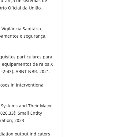
egurança de sistemas de
ário Oficial da União,
Vigilância Sanitária.
pamentos e segurança.
uisitos particulares para
 equipamentos de raios X
1-2-43). ABNT NBR. 2021.
oses in interventional
 Systems and Their Major
20.33); Small Entity
ration; 2023
diation output indicators