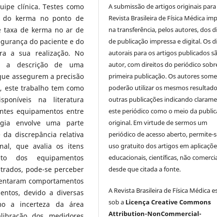
A submissão de artigos originais para
uipe clínica. Testes como
Revista Brasileira de Física Médica imp
a, do kerma no ponto de
na transferência, pelos autores, dos d
e taxa de kerma no ar de
de publicação impressa e digital. Os d
egurança do paciente e do
autorais para os artigos publicados s
ra a sua realização. No
autor, com direitos do periódico sobr
nal a descrição de uma
primeira publicação. Os autores som
que assegurem a precisão
poderão utilizar os mesmos resultad
, este trabalho tem como
outras publicações indicando claram
sponíveis na literatura
este periódico como o meio da publi
rentes equipamentos entre
original. Em virtude de sermos um
ogia envolve uma parte
periódico de acesso aberto, permite-s
 da discrepância relativa
uso gratuito dos artigos em aplicaçõe
nal, que avalia os itens
educacionais, científicas, não comercia
to dos equipamentos
desde que citada a fonte.
ntrados, pode-se perceber
sentaram comportamentos
A Revista Brasileira de Física Médica e
entos, devido a diversas
sob a
Licença Creative Commons
mo a incerteza da área
Attribution-NonCommercial-
alibração dos medidores