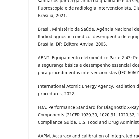
sanitários para a garantia da qualidade e da s
fluoroscopia e de radiologia intervencionista. Di
Brasília; 2021.
Brasil. Ministério da Saúde. Agência Nacional de 
Radiodiagnóstico médico: desempenho de equi
Brasília, DF: Editora Anvisa; 2005.
ABNT. Equipamento eletromédico Parte 2-43: Req
a segurança básica e desempenho essencial dos
para procedimentos intervencionistas (IEC 6060
International Atomic Energy Agency. Radiation d
procedures, 2022.
FDA. Performance Standard for Diagnostic X-Ray
Components (21CFR 1020.30, 1020.31, 1020.32, 10
Compliance Guide. U.S. Food and Drug Administ
AAPM. Accuracy and calibration of integrated ra