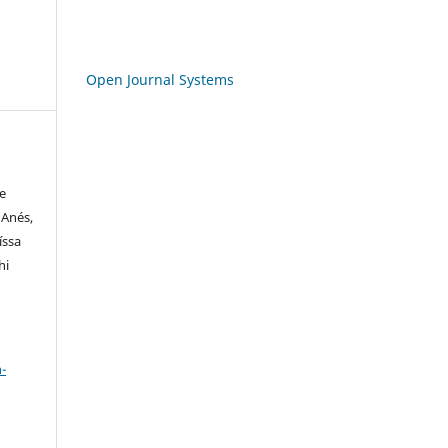
Open Journal Systems
le
 Anés,
íssa
hi
a
-