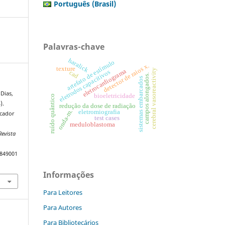
Português (Brasil)
Palavras-chave
haralick
artefato de estímulo
detector de raios x.
texture
cerebral vasoreactivity
eletrocardiograma
eletrodos capacitivos
cad
campos alongados.
sistemas embarcados
 Dias,
bioeletricidade
ruído quântico
).
redução da dose de radiação
eletromiografia
onda-m.
icador
test cases
meduloblastoma
Revista
9849001
Informações
Para Leitores
Para Autores
Para Bibliotecários