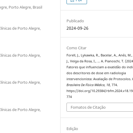
re, Porto Alegre, Brasil
Publicado
2024-09-26
línicas de Porto Alegre,
Como Citar
línicas de Porto Alegre,
Forell, J., Lykawka, R., Bacelar, A., Anés, M.,
J., Veiga da Rosa, I., … A. Pianoschi, T. (2024
Fatores que influenciam a exatidão do ind
dos descritores de dose em radiologia
intervencionista: Avaliação de Protocolos.
línicas de Porto Alegre,
Brasileira De Física Médica
,
18
, 774.
https://doi.org/10.29384/rbfm.2024.v18.1
774
Fomatos de Citação
línicas de Porto Alegre,
Edição