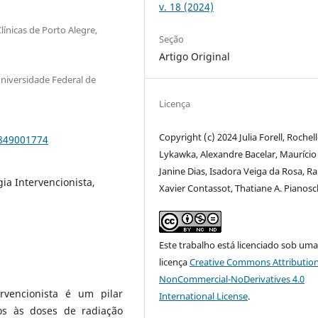
v. 18 (2024)
línicas de Porto Alegre,
Seção
Artigo Original
Universidade Federal de
Licença
Copyright (c) 2024 Julia Forell, Rochel
9849001774
Lykawka, Alexandre Bacelar, Maurício
Janine Dias, Isadora Veiga da Rosa, Ra
ia Intervencionista,
Xavier Contassot, Thatiane A. Pianosc
Este trabalho está licenciado sob um
licença
Creative Commons Attribution
NonCommercial-NoDerivatives 4.0
rvencionista é um pilar
International License
.
os às doses de radiação