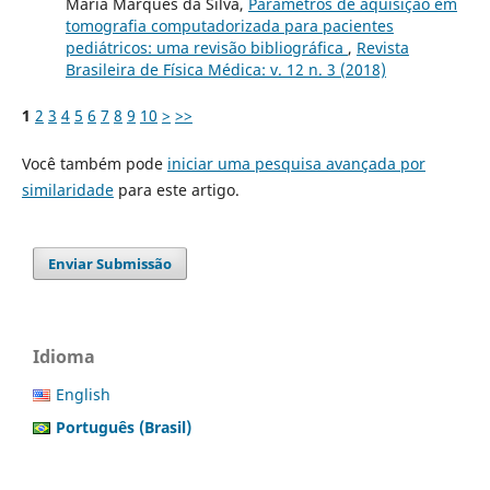
Maria Marques da Silva,
Parâmetros de aquisição em
tomografia computadorizada para pacientes
pediátricos: uma revisão bibliográfica
,
Revista
Brasileira de Física Médica: v. 12 n. 3 (2018)
1
2
3
4
5
6
7
8
9
10
>
>>
Você também pode
iniciar uma pesquisa avançada por
similaridade
para este artigo.
Enviar Submissão
Idioma
English
Português (Brasil)