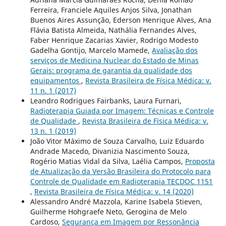
Ferreira, Franciele Aquiles Anjos Silva, Jonathan
Buenos Aires Assunção, Ederson Henrique Alves, Ana
Flávia Batista Almeida, Nathália Fernandes Alves,
Faber Henrique Zacarias Xavier, Rodrigo Modesto
Gadelha Gontijo, Marcelo Mamede,
Avaliação dos
serviços de Medicina Nuclear do Estado de Minas
Gerais: programa de garantia da qualidade dos
equipamentos
,
Revista Brasileira de Física Médica: v.
11 n. 1 (2017)
Leandro Rodrigues Fairbanks, Laura Furnari,
Radioterapia Guiada por Imagem: Técnicas e Controle
de Qualidade
,
Revista Brasileira de Física Médica: v.
13 n. 1 (2019)
João Vitor Máximo de Souza Carvalho, Luiz Eduardo
Andrade Macedo, Divanizia Nascimento Souza,
Rogério Matias Vidal da Silva, Laélia Campos,
Proposta
de Atualização da Versão Brasileira do Protocolo para
Controle de Qualidade em Radioterapia TECDOC 1151
,
Revista Brasileira de Física Médica: v. 14 (2020)
Alessandro André Mazzola, Karine Isabela Stieven,
Guilherme Hohgraefe Neto, Gerogina de Melo
Cardoso,
Segurança em Imagem por Ressonância