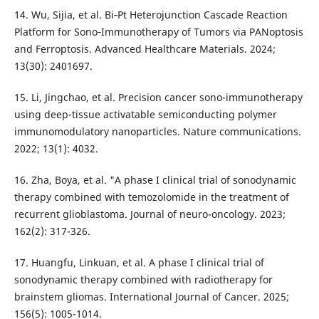
14. Wu, Sijia, et al. Bi‐Pt Heterojunction Cascade Reaction
Platform for Sono‐Immunotherapy of Tumors via PANoptosis
and Ferroptosis. Advanced Healthcare Materials. 2024;
13(30): 2401697.
15. Li, Jingchao, et al. Precision cancer sono-immunotherapy
using deep-tissue activatable semiconducting polymer
immunomodulatory nanoparticles. Nature communications.
2022; 13(1): 4032.
16. Zha, Boya, et al. "A phase I clinical trial of sonodynamic
therapy combined with temozolomide in the treatment of
recurrent glioblastoma. Journal of neuro-oncology. 2023;
162(2): 317-326.
17. Huangfu, Linkuan, et al. A phase I clinical trial of
sonodynamic therapy combined with radiotherapy for
brainstem gliomas. International Journal of Cancer. 2025;
156(5): 1005-1014.