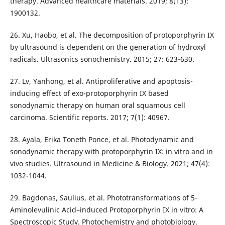
therapy. Advanced healthcare materials. 2019; 8(13):
1900132.
26. Xu, Haobo, et al. The decomposition of protoporphyrin IX
by ultrasound is dependent on the generation of hydroxyl
radicals. Ultrasonics sonochemistry. 2015; 27: 623-630.
27. Lv, Yanhong, et al. Antiproliferative and apoptosis-
inducing effect of exo-protoporphyrin IX based
sonodynamic therapy on human oral squamous cell
carcinoma. Scientific reports. 2017; 7(1): 40967.
28. Ayala, Erika Toneth Ponce, et al. Photodynamic and
sonodynamic therapy with protoporphyrin IX: in vitro and in
vivo studies. Ultrasound in Medicine & Biology. 2021; 47(4):
1032-1044.
29. Bagdonas, Saulius, et al. Phototransformations of 5‐
Aminolevulinic Acid–induced Protoporphyrin IX in vitro: A
Spectroscopic Study. Photochemistry and photobiology.