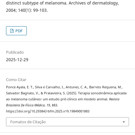
distinct subtype of melanoma. Archives of dermatology,
2004; 140(1): 99-103.
PDF
Publicado
2025-12-29
Como Citar
Ponce Ayala, E. T., Silva e Carvalho, I., Antunes, C. A., Barreto Requena, M.,
Salvador Bagnato, V., & Pratavieira, S. (2025). Terapia sonodinâmica aplicada
ao melanoma cutâneo: um estudo pré-clínico em modelo animal.
Revista
Brasileira De Física Médica
,
19
, 883.
https://doi.org/10.29384/rbfm.2025.v19.19849001883
Fomatos de Citação