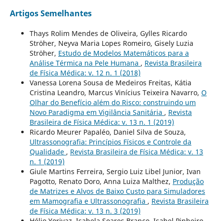
Artigos Semelhantes
Thays Rolim Mendes de Oliveira, Gylles Ricardo
Ströher, Neyva Maria Lopes Romeiro, Gisely Luzia
Ströher,
Estudo de Modelos Matemáticos para a
Análise Térmica na Pele Humana
,
Revista Brasileira
de Física Médica: v. 12 n. 1 (2018)
Vanessa Lorena Sousa de Medeiros Freitas, Kátia
Cristina Leandro, Marcus Vinícius Teixeira Navarro,
O
Olhar do Benefício além do Risco: construindo um
Novo Paradigma em Vigilância Sanitária
,
Revista
Brasileira de Física Médica: v. 13 n. 1 (2019)
Ricardo Meurer Papaléo, Daniel Silva de Souza,
Ultrassonografia: Princípios Físicos e Controle da
Qualidade
,
Revista Brasileira de Física Médica: v. 13
n. 1 (2019)
Giule Martins Ferreira, Sergio Luiz Libel Junior, Ivan
Pagotto, Renato Doro, Anna Luiza Malthez,
Produção
de Matrizes e Alvos de Baixo Custo para Simuladores
em Mamografia e Ultrassonografia
,
Revista Brasileira
de Física Médica: v. 13 n. 3 (2019)
Hélio Yoriyaz, Isabela Soares Branco, Isabel Pinheiro