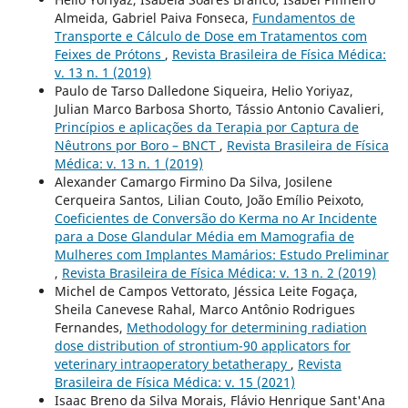
Almeida, Gabriel Paiva Fonseca,
Fundamentos de
Transporte e Cálculo de Dose em Tratamentos com
Feixes de Prótons
,
Revista Brasileira de Física Médica:
v. 13 n. 1 (2019)
Paulo de Tarso Dalledone Siqueira, Helio Yoriyaz,
Julian Marco Barbosa Shorto, Tássio Antonio Cavalieri,
Princípios e aplicações da Terapia por Captura de
Nêutrons por Boro – BNCT
,
Revista Brasileira de Física
Médica: v. 13 n. 1 (2019)
Alexander Camargo Firmino Da Silva, Josilene
Cerqueira Santos, Lilian Couto, João Emílio Peixoto,
Coeficientes de Conversão do Kerma no Ar Incidente
para a Dose Glandular Média em Mamografia de
Mulheres com Implantes Mamários: Estudo Preliminar
,
Revista Brasileira de Física Médica: v. 13 n. 2 (2019)
Michel de Campos Vettorato, Jéssica Leite Fogaça,
Sheila Canevese Rahal, Marco Antônio Rodrigues
Fernandes,
Methodology for determining radiation
dose distribution of strontium-90 applicators for
veterinary intraoperatory betatherapy
,
Revista
Brasileira de Física Médica: v. 15 (2021)
Isaac Breno da Silva Morais, Flávio Henrique Sant'Ana