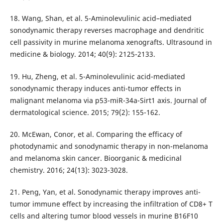
18. Wang, Shan, et al. 5-Aminolevulinic acid–mediated
sonodynamic therapy reverses macrophage and dendritic
cell passivity in murine melanoma xenografts. Ultrasound in
medicine & biology. 2014; 40(9): 2125-2133.
19. Hu, Zheng, et al. 5-Aminolevulinic acid-mediated
sonodynamic therapy induces anti-tumor effects in
malignant melanoma via p53-miR-34a-Sirt1 axis. Journal of
dermatological science. 2015; 79(2): 155-162.
20. McEwan, Conor, et al. Comparing the efficacy of
photodynamic and sonodynamic therapy in non-melanoma
and melanoma skin cancer. Bioorganic & medicinal
chemistry. 2016; 24(13): 3023-3028.
21. Peng, Yan, et al. Sonodynamic therapy improves anti-
tumor immune effect by increasing the infiltration of CD8+ T
cells and altering tumor blood vessels in murine B16F10