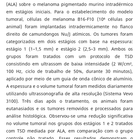
(ALA) sobre o melanoma pigmentado murino intradérmico
em estágios iniciais. Para o estabelecimento do modelo
tumoral, células de melanoma B16-F10 (10⁶ células por
animal) foram implantadas intradermicamente no flanco
direito de camundongos Nu/J atímicos. Os tumores foram
categorizados em dois estágios com base na espessura:
estágio 1 (1–1,5 mm) e estágio 2 (2,5–3 mm). Ambos os
grupos foram tratados com um protocolo de TSD
consistindo em ultrassom de baixa intensidade (2 W/cm²,
100 Hz, ciclo de trabalho de 50%, durante 30 minutos),
aplicado por meio de um guia de onda cônico de alumínio.
A espessura e o volume tumoral foram medidos diariamente
utilizando ultrassonografia de alta resolução (Sistema Vevo
3100). Três dias após o tratamento, os animais foram
eutanasiados e os tumores removidos e processados para
análise histológica. Observou-se uma redução significativa
no volume tumoral nos grupos dos estágios 1 e 2 tratados
com TSD mediada por ALA, em comparação com o grupo
controle não tratado. Esses resultados demonstram o