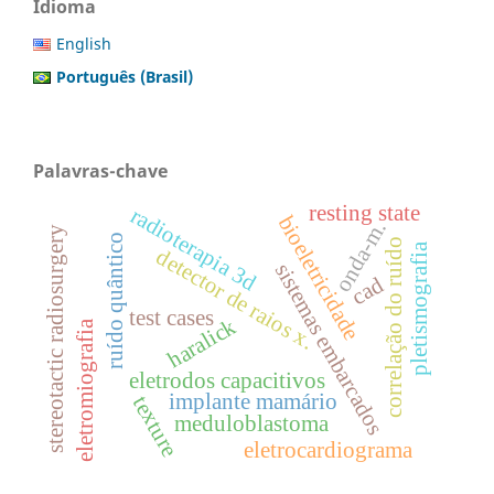
Idioma
English
Português (Brasil)
Palavras-chave
resting state
radioterapia 3d
bioeletricidade
onda-m.
stereotactic radiosurgery
ruído quântico
correlação do ruído
pletismografia
detector de raios x.
sistemas embarcados
cad
test cases
haralick
eletromiografia
eletrodos capacitivos
implante mamário
texture
meduloblastoma
eletrocardiograma