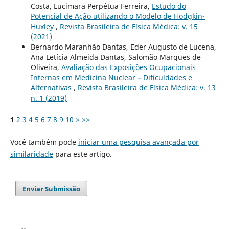
Costa, Lucimara Perpétua Ferreira,
Estudo do
Potencial de Ação utilizando o Modelo de Hodgkin-
Huxley
,
Revista Brasileira de Física Médica: v. 15
(2021)
Bernardo Maranhão Dantas, Eder Augusto de Lucena,
Ana Letícia Almeida Dantas, Salomão Marques de
Oliveira,
Avaliação das Exposições Ocupacionais
Internas em Medicina Nuclear – Dificuldades e
Alternativas
,
Revista Brasileira de Física Médica: v. 13
n. 1 (2019)
1
2
3
4
5
6
7
8
9
10
>
>>
Você também pode
iniciar uma pesquisa avançada por
similaridade
para este artigo.
Enviar Submissão