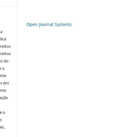
Open Journal Systems
 a
lica
ireitos
ireitos
ão do
e a
ente
os em
ente
cação
e o
s
is,