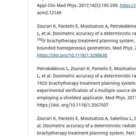
Appl Clin Med Phys. 2017;18(5):195-209.
https:/
acm2.12149
Zourari K, Pantelis E, Moutsatsos A, Petrokokkino
L, et al. Dosimetric accuracy of a deterministic 
192
Ir brachytherapy treatment planning system. 
bounded homogeneous geometries. Med Phys. 2
https://doi.org/10.1118/1.3290630
Petrokokkinos L, Zourari K, Pantelis E, Moutsatso
L, et al. Dosimetric accuracy of a deterministic 
192Ir brachytherapy treatment planning system.
experimental verification of a multiple source dw
employing a shielded applicator. Med Phys. 2011
https://doi. org/10.1118/1.3567507
Zourari K, Pantelis E, Moutsatsos A, Sakelliou L, 
al. Dosimetric accuracy of a deterministic radia
brachytherapy treatment planning system. Part 