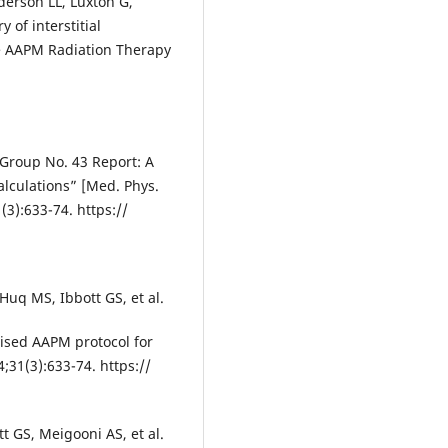
derson LL, Luxton G,
 of interstitial
e AAPM Radiation Therapy
 Group No. 43 Report: A
lculations” [Med. Phys.
3):633-74. https://
uq MS, Ibbott GS, et al.
ised AAPM protocol for
;31(3):633-74. https://
 GS, Meigooni AS, et al.