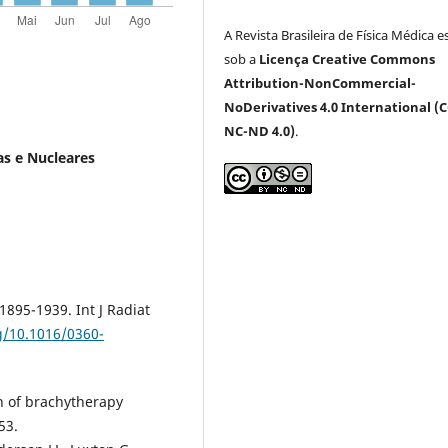
A Revista Brasileira de Física Médica e
sob a
Licença Creative Commons
Attribution-NonCommercial-
NoDerivatives 4.0 International (C
NC-ND 4.0)
.
as e Nucleares
1895-1939. Int J Radiat
rg/10.1016/0360-
on of brachytherapy
53.