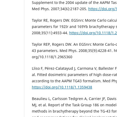
Supplement to the 2004 update of the AAPM Tas
Med Phys. 2007;34(6):2187-205.
https://doi.org
Taylor RE, Rogers DW. EGSnrc Monte Carlo calcu
parameters for 192Ir and 169Yb brachytherapy 
2008;35(11):4933-44.
https://doi.org/10.1118/1.
Taylor REP, Rogers DW. An EGSnrc Monte Carlo-c
43 parameters. Med Phys. 2008;35(9):4228-41. ht
org/10.1118/1.2965360
Lliso F, Pérez-Calatayud J, Carmona V, Ballester F
al. Fitted dosimetric parameters of high dose-ra
according to the AAPM TG43 formalism. Med Phys
https://doi.org/10.1118/1.1359438
Beaulieu L, Carlsson Tedgren A, Carrier JF, Davi
MJ, et al. Report of the Task Group 186 on mode
methods in brachytherapy beyond the TG-43 for