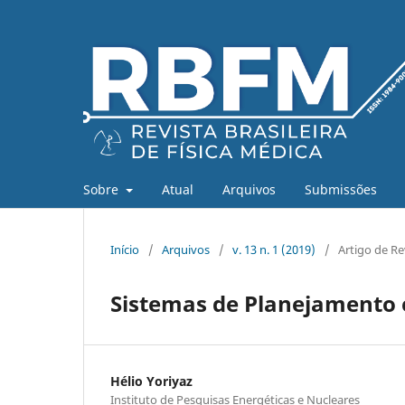
Sobre
Atual
Arquivos
Submissões
Início
/
Arquivos
/
v. 13 n. 1 (2019)
/
Artigo de Re
Sistemas de Planejamento 
Hélio Yoriyaz
Instituto de Pesquisas Energéticas e Nucleares