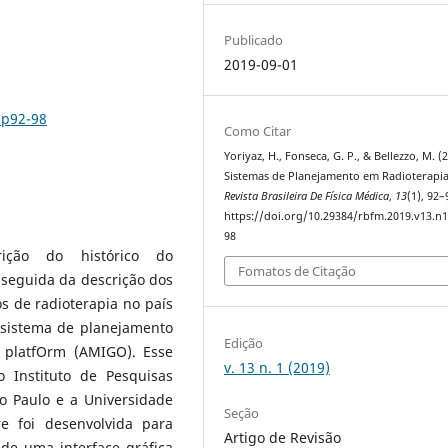
Publicado
2019-09-01
.p92-98
Como Citar
Yoriyaz, H., Fonseca, G. P., & Bellezzo, M. (
Sistemas de Planejamento em Radioterapia
Revista Brasileira De Física Médica
,
13
(1), 92–
https://doi.org/10.29384/rbfm.2019.v13.n1
98
ição do histórico do
Fomatos de Citação
seguida da descrição dos
os de radioterapia no país
sistema de planejamento
Edição
 platfOrm (AMIGO). Esse
v. 13 n. 1 (2019)
 Instituto de Pesquisas
o Paulo e a Universidade
Seção
e foi desenvolvida para
Artigo de Revisão
de uma interface gráfica