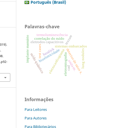
Português (Brasil)
Palavras-chave
termoluminescência
texture
implante mamário
correlação do ruído
eletrodos capacitivos
2019).
test cases
sistemas embarcados
haralick
detector de raios x.
bioeletricidade
eletrocardiograma
lung nodules
.
eletromiografia
ruído quântico
98.
onda-m.
.p92-
cad
Informações
Para Leitores
Para Autores
Para Bibliotecários