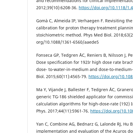
and recommendations for clinical implementati
2012;39(10):6208-36.
https://doi.org/10.1118/1.
Gomà C, Almeida IP, Verhaegen F. Revisiting the
calibration for proton therapy treatment planning:
stoichiometric method. Phys Med Biol. 2018;63(23
org/10.1088/1361-6560/aaede5
Fonseca GP, Tedgren ÅC, Reniers B, Nilsson J, Per
Dose specification for 192Ir high dose rate brac
dose- to-water-in-medium and dose-to-medium
Biol. 2015;60(11):4565-79.
https://doi.org/10.10
Ma Y, Vijande J, Ballester F, Tedgren ÅC, Granero
generic TG-186 shielded applicator for commis
calculation algorithms for high-dose-rate (192)
Phys. 2017;44(11):5961-76.
https://doi.org/10.1
Yan C, Combine AG, Bednarz G, Lalonde RJ, Hu B, D
implementation and evaluation of the Acuros dos