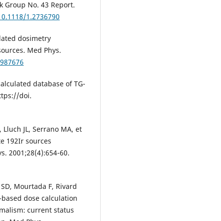
k Group No. 43 Report.
/10.1118/1.2736790
lated dosimetry
sources. Med Phys.
2987676
alculated database of TG-
tps://doi.
, Lluch JL, Serrano MA, et
te 192Ir sources
. 2001;28(4):654-60.
s SD, Mourtada F, Rivard
l-based dose calculation
malism: current status