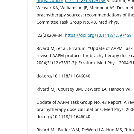
https://doi.org/10.1118/1.3125136
3. Nath R, An
Weaver KA, Williamson JF, Meigooni AS, Dosimetry
brachytherapy sources: recommendations of th
Committee Task Group No. 43. Med Phys.
;22(2):209-34.
https://doi.org/10.1118/1.597458
Rivard MJ, et al. Erratum: “Update of AAPM Task
revised AAPM protocol for brachytherapy dose ca
2004;31(12):3532-3]: Erratum. Med Phys. 2004;31(
doi.org/10.1118/1.1646040
Rivard MJ, Coursey BM, DeWerd LA, Hanson WF, H
Update of AAPM Task Group No. 43 Report: A rev
brachytherapy dose calculations. Med Phys. 2004
doi.org/10.1118/1.1646040
Rivard MJ, Butler WM, DeWerd LA, Huq MS, Ibbott