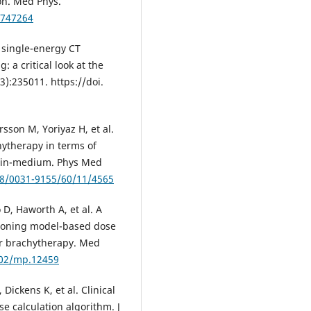
on. Med Phys.
4747264
 single-energy CT
 a critical look at the
):235011. https://doi.
sson M, Yoriyaz H, et al.
hytherapy in terms of
-in-medium. Phys Med
88/0031-9155/60/11/4565
 D, Haworth A, et al. A
sioning model-based dose
 Ir brachytherapy. Med
002/mp.12459
ickens K, et al. Clinical
e calculation algorithm. J