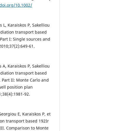
/doi.org/10.1002/
s L, Karaiskos P, Sakelliou
radiation transport based
Part I: Single sources and
010;37(2):649-61.
s A, Karaiskos P, Sakelliou
radiation transport based
 Part II: Monte Carlo and
ell position plan
;38(4):1981-92.
Georgiou E, Karaiskos P, et
tion transport based 192Ir
III. Comparison to Monte