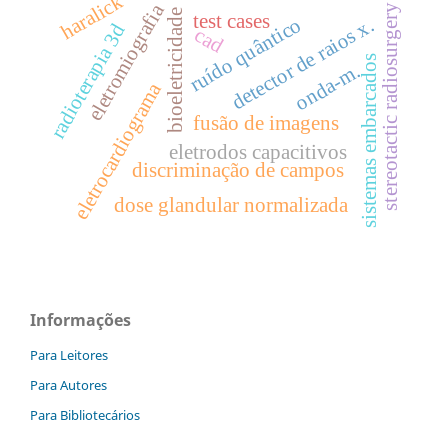
haralick
eletromiografia
stereotactic radiosurgery
bioeletricidade
test cases
ruído quântico
detector de raios x.
radioterapia 3d
cad
sistemas embarcados
onda-m.
eletrocardiograma
fusão de imagens
eletrodos capacitivos
discriminação de campos
dose glandular normalizada
Informações
Para Leitores
Para Autores
Para Bibliotecários