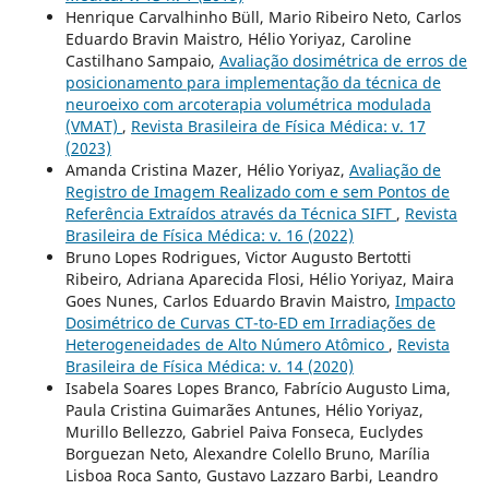
Henrique Carvalhinho Büll, Mario Ribeiro Neto, Carlos
Eduardo Bravin Maistro, Hélio Yoriyaz, Caroline
Castilhano Sampaio,
Avaliação dosimétrica de erros de
posicionamento para implementação da técnica de
neuroeixo com arcoterapia volumétrica modulada
(VMAT)
,
Revista Brasileira de Física Médica: v. 17
(2023)
Amanda Cristina Mazer, Hélio Yoriyaz,
Avaliação de
Registro de Imagem Realizado com e sem Pontos de
Referência Extraídos através da Técnica SIFT
,
Revista
Brasileira de Física Médica: v. 16 (2022)
Bruno Lopes Rodrigues, Victor Augusto Bertotti
Ribeiro, Adriana Aparecida Flosi, Hélio Yoriyaz, Maira
Goes Nunes, Carlos Eduardo Bravin Maistro,
Impacto
Dosimétrico de Curvas CT-to-ED em Irradiações de
Heterogeneidades de Alto Número Atômico
,
Revista
Brasileira de Física Médica: v. 14 (2020)
Isabela Soares Lopes Branco, Fabrício Augusto Lima,
Paula Cristina Guimarães Antunes, Hélio Yoriyaz,
Murillo Bellezzo, Gabriel Paiva Fonseca, Euclydes
Borguezan Neto, Alexandre Colello Bruno, Marília
Lisboa Roca Santo, Gustavo Lazzaro Barbi, Leandro