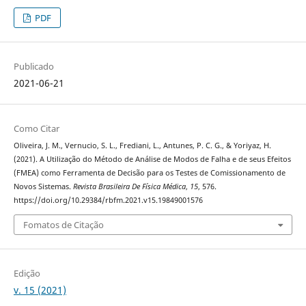
PDF
Publicado
2021-06-21
Como Citar
Oliveira, J. M., Vernucio, S. L., Frediani, L., Antunes, P. C. G., & Yoriyaz, H.
(2021). A Utilização do Método de Análise de Modos de Falha e de seus Efeitos
(FMEA) como Ferramenta de Decisão para os Testes de Comissionamento de
Novos Sistemas.
Revista Brasileira De Física Médica
,
15
, 576.
https://doi.org/10.29384/rbfm.2021.v15.19849001576
Fomatos de Citação
Edição
v. 15 (2021)