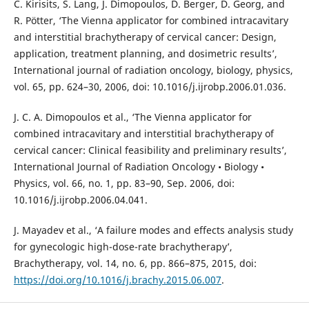
C. Kirisits, S. Lang, J. Dimopoulos, D. Berger, D. Georg, and
R. Pötter, ‘The Vienna applicator for combined intracavitary
and interstitial brachytherapy of cervical cancer: Design,
application, treatment planning, and dosimetric results’,
International journal of radiation oncology, biology, physics,
vol. 65, pp. 624–30, 2006, doi: 10.1016/j.ijrobp.2006.01.036.
J. C. A. Dimopoulos et al., ‘The Vienna applicator for
combined intracavitary and interstitial brachytherapy of
cervical cancer: Clinical feasibility and preliminary results’,
International Journal of Radiation Oncology • Biology •
Physics, vol. 66, no. 1, pp. 83–90, Sep. 2006, doi:
10.1016/j.ijrobp.2006.04.041.
J. Mayadev et al., ‘A failure modes and effects analysis study
for gynecologic high-dose-rate brachytherapy’,
Brachytherapy, vol. 14, no. 6, pp. 866–875, 2015, doi:
https://doi.org/10.1016/j.brachy.2015.06.007
.