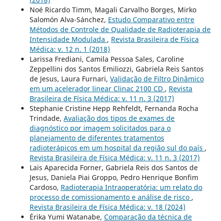
Noé Ricardo Timm, Magali Carvalho Borges, Mirko
Salomón Alva-Sánchez,
Estudo Comparativo entre
Métodos de Controle de Qualidade de Radioterapia de
Intensidade Modulada
,
Revista Brasileira de Física
Médica: v. 12 n. 1 (2018)
Larissa Frediani, Camila Pessoa Sales, Caroline
Zeppellini dos Santos Emiliozzi, Gabriela Reis Santos
de Jesus, Laura Furnari,
Validação de Filtro Dinâmico
em um acelerador linear Clinac 2100 CD
,
Revista
Brasileira de Física Médica: v. 11 n. 3 (2017)
Stephanie Cristine Hepp Rehfeldt, Fernanda Rocha
Trindade,
Avaliação dos tipos de exames de
diagnóstico por imagem solicitados para o
planejamento de diferentes tratamentos
radioterápicos em um hospital da região sul do país
,
Revista Brasileira de Física Médica: v. 11 n. 3 (2017)
Lais Aparecida Forner, Gabriela Reis dos Santos de
Jesus, Daniela Piai Groppo, Pedro Henrique Bonfim
Cardoso,
Radioterapia Intraoperatória: um relato do
processo de comissionamento e análise de risco
,
Revista Brasileira de Física Médica: v. 18 (2024)
Érika Yumi Watanabe,
Comparação da técnica de