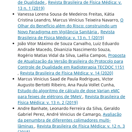
de Qualidade
,
Revista Brasileira de Física Médica: v.
13 n. 1 (2019)
Vanessa Lorena Sousa de Medeiros Freitas, Kátia
Cristina Leandro, Marcus Vinícius Teixeira Navarro,
O
Olhar do Benefício além do Risco: construindo um
Novo Paradigma em Vigilância Sanitária
,
Revista
Brasileira de Física Médica: v. 13 n. 1 (2019)
João Vitor Máximo de Souza Carvalho, Luiz Eduardo
Andrade Macedo, Divanizia Nascimento Souza,
Rogério Matias Vidal da Silva, Laélia Campos,
Proposta
de Atualização da Versão Brasileira do Protocolo para
Controle de Qualidade em Radioterapia TECDOC 1151
,
Revista Brasileira de Física Médica: v. 14 (2020)
Marcus Vinicius Saad de Paula Rodrigues, Victor
Augusto Bertotti Ribeiro, Ana Paula Vollet Cunha,
Estudo do algoritmo de cálculo de dose Varian eMC
para feixes de elétrons de 9MeV
,
Revista Brasileira de
Física Médica: v. 13 n. 2 (2019)
Andre Banhate, Leonardo Ferreira da Silva, Geraldo
Gabriel Perez, André Vinicius de Camargo,
Avaliação
da penumbra de diferentes colimadores multi-
lâminas
,
Revista Brasileira de Física Médica: v. 12 n. 3
(2018)