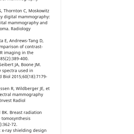
S, Thornton C, Moskowitz
ergy digital mammography:
digital mammography and
oma. Radiology
ta E, Andrews-Tang D,
omparison of contrast-
 imaging in the
285(2):389-400.
Seibert JA, Boone JM.
y spectra used in
 Biol 2015;60(18):7179-
issen R, Wildberger JE, et
spectral mammography
Invest Radiol
l BK. Breast radiation
 tomosynthesis
:362-72.
 x-ray shielding design