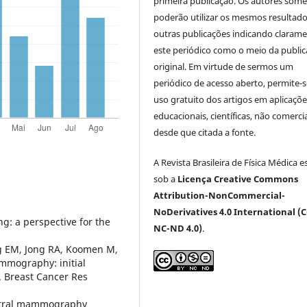
primeira publicação. Os autores som
poderão utilizar os mesmos resultad
outras publicações indicando claram
este periódico como o meio da publi
original. Em virtude de sermos um
periódico de acesso aberto, permite-s
uso gratuito dos artigos em aplicaçõe
educacionais, científicas, não comercia
desde que citada a fonte.
A Revista Brasileira de Física Médica e
sob a
Licença Creative Commons
Attribution-NonCommercial-
NoDerivatives 4.0 International (C
g: a perspective for the
NC-ND 4.0)
.
rg EM, Jong RA, Koomen M,
ammography: initial
y. Breast Cancer Res
ectral mammography