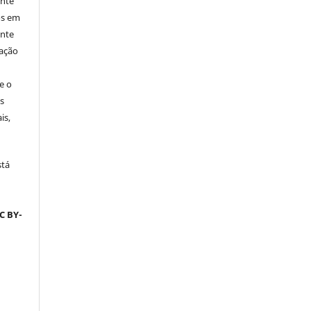
ente
os em
ente
cação
e o
s
is,
stá
C BY-