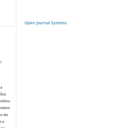
Open Journal Systems
a
-
 a
lica
ireitos
ireitos
ão do
e a