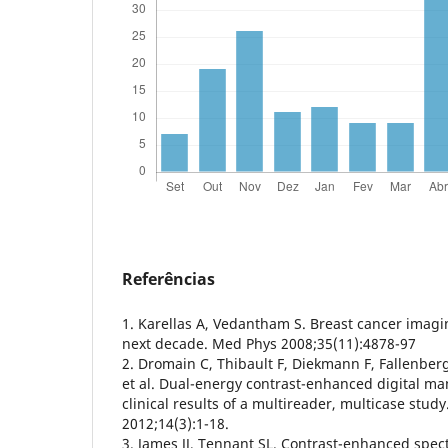
Referências
1. Karellas A, Vedantham S. Breast cancer imagin
next decade. Med Phys 2008;35(11):4878-97
2. Dromain C, Thibault F, Diekmann F, Fallenbe
et al. Dual-energy contrast-enhanced digital m
clinical results of a multireader, multicase stud
2012;14(3):1-18.
3. James JJ, Tennant SL. Contrast-enhanced sp