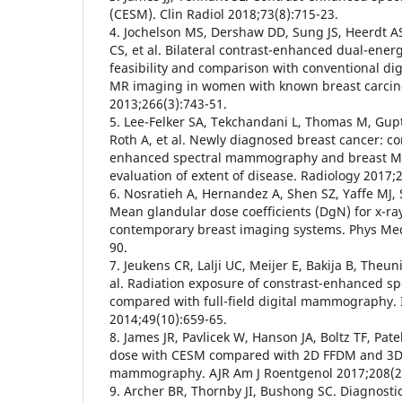
(CESM). Clin Radiol 2018;73(8):715-23.
4. Jochelson MS, Dershaw DD, Sung JS, Heerdt A
CS, et al. Bilateral contrast-enhanced dual-en
feasibility and comparison with conventional 
MR imaging in women with known breast carcin
2013;266(3):743-51.
5. Lee-Felker SA, Tekchandani L, Thomas M, Gup
Roth A, et al. Newly diagnosed breast cancer: c
enhanced spectral mammography and breast MR
evaluation of extent of disease. Radiology 2017;
6. Nosratieh A, Hernandez A, Shen SZ, Yaffe MJ, 
Mean glandular dose coefficients (DgN) for x-ra
contemporary breast imaging systems. Phys Med
90.
7. Jeukens CR, Lalji UC, Meijer E, Bakija B, Theun
al. Radiation exposure of constrast-enhanced 
compared with full-field digital mammography. 
2014;49(10):659-65.
8. James JR, Pavlicek W, Hanson JA, Boltz TF, Pate
dose with CESM compared with 2D FFDM and 3D
mammography. AJR Am J Roentgenol 2017;208(2)
9. Archer BR, Thornby JI, Bushong SC. Diagnostic