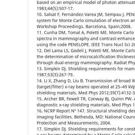
based on an empirical model of photon attenuat
1983;44(5):507-17.
10. Salvat F, Fernández-Varea JM, Sempau J. PE
system for Monte Carlo simulation of electron a
Workshop Proceedings. Barcelona, Spain;2008.
11. Cunha DM, Tomal A, Poletti ME. Monte Carlo 
spectra in mammography and contrast-enhanc
using the code PENELOPE. IEEE Trans Nucl Sci 2
12. Del Lama LS, Godeli J, Poletti ME. Monte Carl
the determination of microcalcification thicknes
through dual-energy mammography. Radiat Phy
13. Simpkin DJ. Shielding requirements for ma
1987;53(3):267-79.
14. Li X, Zhang D, Liu B. Transmission of broad
(target/filter) x-ray beams operated at 25–49 
shielding materials. Med Phys 2012;39(7):4132-3
15. Archer BR, Fewell TR, Conway BJ, Quinn PW. 
diagnostic x-ray shielding materials. Med Phys 
16. NCRP Report Nº 147. Structural shielding des
imaging facilities. Bethesda, MD: National Counc
Protection and Measurements, 2004.
17. Simpkin DJ. Shielding requirements for const
x-ray beams determined by a Monte Carlo calcul