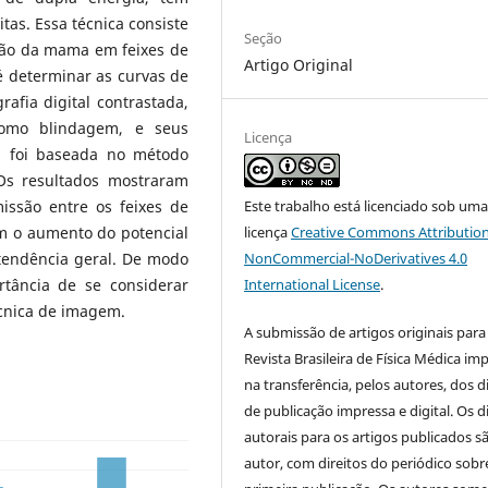
as. Essa técnica consiste
Seção
ção da mama em feixes de
Artigo Original
 é determinar as curvas de
fia digital contrastada,
 como blindagem, e seus
Licença
a foi baseada no método
Os resultados mostraram
Este trabalho está licenciado sob um
issão entre os feixes de
licença
Creative Commons Attribution
m o aumento do potencial
NonCommercial-NoDerivatives 4.0
endência geral. De modo
International License
.
rtância de se considerar
cnica de imagem.
A submissão de artigos originais para
Revista Brasileira de Física Médica imp
na transferência, pelos autores, dos d
de publicação impressa e digital. Os d
autorais para os artigos publicados s
autor, com direitos do periódico sobr