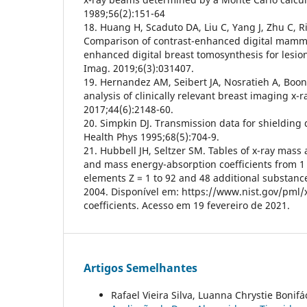
1989;56(2):151-64
18. Huang H, Scaduto DA, Liu C, Yang J, Zhu C, Rin
Comparison of contrast-enhanced digital mamm
enhanced digital breast tomosynthesis for lesio
Imag. 2019;6(3):031407.
19. Hernandez AM, Seibert JA, Nosratieh A, Boo
analysis of clinically relevant breast imaging x-
2017;44(6):2148-60.
20. Simpkin DJ. Transmission data for shielding di
Health Phys 1995;68(5):704-9.
21. Hubbell JH, Seltzer SM. Tables of x-ray mass 
and mass energy-absorption coefficients from 1 
elements Z = 1 to 92 and 48 additional substance
2004. Disponível em: https://www.nist.gov/pml/
coefficients. Acesso em 19 fevereiro de 2021.
Artigos Semelhantes
Rafael Vieira Silva, Luanna Chrystie Bonif