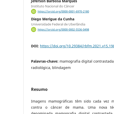
Jeferson Barbosa Marques
Instituto Nacional do Câncer
https://orcid.org/0000-0001-6970-2180
Diego Merigue da Cunha
Universidade Federal de Uberlândia
https://orcid.org/0000-0002-5536-0498
DOI:
https://doi.org/10.29384/rbfm.2021.v15.1
Palavras-chave:
mamografia digital contrastada
radiológica, blindagem
Resumo
Imagens mamográficas têm sido cada vez ma
contra o câncer de mama. Uma nova téc
denominada mamografia digital contrastada