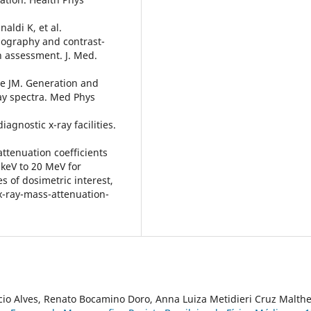
aldi K, et al.
ography and contrast-
n assessment. J. Med.
ne JM. Generation and
ray spectra. Med Phys
agnostic x-ray facilities.
attenuation coefficients
keV to 20 MeV for
s of dosimetric interest,
x-ray-mass-attenuation-
ácio Alves, Renato Bocamino Doro, Anna Luiza Metidieri Cruz Malthe