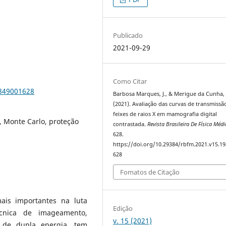
Publicado
2021-09-29
Como Citar
9849001628
Barbosa Marques, J., & Merigue da Cunha,
(2021). Avaliação das curvas de transmissã
feixes de raios X em mamografia digital
, Monte Carlo, proteção
contrastada.
Revista Brasileira De Física Médi
628.
https://doi.org/10.29384/rbfm.2021.v15.1
628
Fomatos de Citação
is importantes na luta
Edição
nica de imageamento,
v. 15 (2021)
 de dupla energia, tem