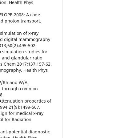
ion. Health Phys
NELOPE-2008: A code
nd photon transport.
simulation of x-ray
ed digital mammography
013;60(2):495-502.
o simulation studies for
s and glandular ratio
s Chem 2017;137:157-62.
mmography. Health Phys
 W/Rh and W/Al
kVp through common
8.
Attenuation properties of
1994;21(9):1499-507.
ign for medical x-ray
il for Radiation
ant-potential diagnostic
ation. Health Phys