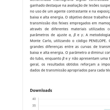
ganhado destaque na avaliação de lesões suspeit
no uso de um agente contrastante e na exposi
baixa e alta energia. O objetivo desse trabalho
transmissão dos feixes empregados em mamogra
através de diferentes materiais utilizados
parâmetros de ajuste
α
,
β
e
γ
. A metodologi
Monte Carlo, utilizando o código PENELOPE. 
grandes diferenças entre as curvas de transm
baixa e alta energia. O parâmetro
α
diminui co
do tubo, enquanto
β
e
γ
não apresentam uma t
geral, os resultados obtidos reforçam a impo
dados de transmissão apropriados para cada té
Downloads