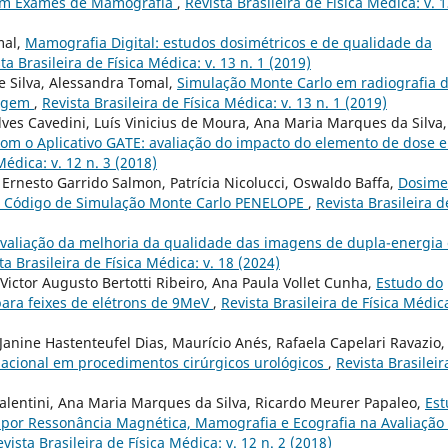
e em Exames de Mamografia
,
Revista Brasileira de Física Médica: v. 1
mal,
Mamografia Digital: estudos dosimétricos e de qualidade da
ta Brasileira de Física Médica: v. 13 n. 1 (2019)
e Silva, Alessandra Tomal,
Simulação Monte Carlo em radiografia 
magem
,
Revista Brasileira de Física Médica: v. 13 n. 1 (2019)
ves Cavedini, Luís Vinicius de Moura, Ana Maria Marques da Silva,
om o Aplicativo GATE: avaliação do impacto do elemento de dose e
Médica: v. 12 n. 3 (2018)
Ernesto Garrido Salmon, Patrícia Nicolucci, Oswaldo Baffa,
Dosime
e Código de Simulação Monte Carlo PENELOPE
,
Revista Brasileira d
valiação da melhoria da qualidade das imagens de dupla-energia
ta Brasileira de Física Médica: v. 18 (2024)
Victor Augusto Bertotti Ribeiro, Ana Paula Vollet Cunha,
Estudo do
para feixes de elétrons de 9MeV
,
Revista Brasileira de Física Médica
 Janine Hastenteufel Dias, Maurício Anés, Rafaela Capelari Ravazio,
pacional em procedimentos cirúrgicos urológicos
,
Revista Brasileir
alentini, Ana Maria Marques da Silva, Ricardo Meurer Papaleo,
Est
or Ressonância Magnética, Mamografia e Ecografia na Avaliação
vista Brasileira de Física Médica: v. 12 n. 2 (2018)