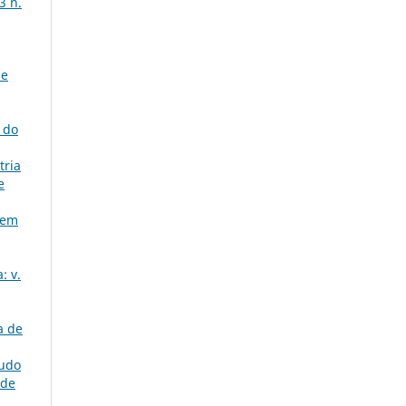
3 n.
de
 do
tria
e
 em
: v.
a de
udo
 de