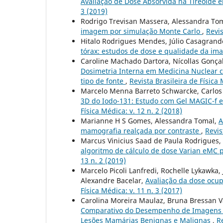
Avaliação de Dose Absorvida na Tireoid
3 (2019)
Rodrigo Trevisan Massera, Alessandra To
imagem por simulação Monte Carlo
,
Revis
Hitalo Rodrigues Mendes, Júlio Casagrand
tórax: estudos de dose e qualidade da i
Caroline Machado Dartora, Nícollas Gonçal
Dosimetria Interna em Medicina Nuclear c
tipo de fonte
,
Revista Brasileira de Física 
Marcelo Menna Barreto Schwarcke, Carlos 
3D do Iodo-131: Estudo com Gel MAGIC-f 
Física Médica: v. 12 n. 2 (2018)
Marianne H S Gomes, Alessandra Tomal,
A
mamografia realçada por contraste
,
Revis
Marcus Vinicius Saad de Paula Rodrigues, 
algoritmo de cálculo de dose Varian eMC 
13 n. 2 (2019)
Marcelo Picoli Lanfredi, Rochelle Lykawka,
Alexandre Bacelar,
Avaliação da dose ocu
Física Médica: v. 11 n. 3 (2017)
Carolina Moreira Maulaz, Bruna Bressan V
Comparativo do Desempenho de Imagens p
Lesões Mamárias Benignas e Malignas
,
Re