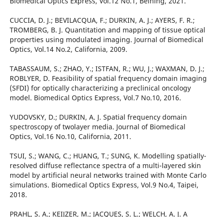
Biomedical Optics Express, Vol.12 No.1, Beihing, 2021.
CUCCIA, D. J.; BEVILACQUA, F.; DURKIN, A. J.; AYERS, F. R.;
TROMBERG, B. J. Quantitation and mapping of tissue optical
properties using modulated imaging. Journal of Biomedical
Optics, Vol.14 No.2, California, 2009.
TABASSAUM, S.; ZHAO, Y.; ISTFAN, R.; WU, J.; WAXMAN, D. J.;
ROBLYER, D. Feasibility of spatial frequency domain imaging
(SFDI) for optically characterizing a preclinical oncology
model. Biomedical Optics Express, Vol.7 No.10, 2016.
YUDOVSKY, D.; DURKIN, A. J. Spatial frequency domain
spectroscopy of twolayer media. Journal of Biomedical
Optics, Vol.16 No.10, California, 2011.
TSUI, S.; WANG, C.; HUANG, T.; SUNG, K. Modelling spatially-
resolved diffuse reflectance spectra of a multi-layered skin
model by artificial neural networks trained with Monte Carlo
simulations. Biomedical Optics Express, Vol.9 No.4, Taipei,
2018.
PRAHL, S. A.; KEIJZER, M.; JACQUES, S. L.; WELCH, A. J. A