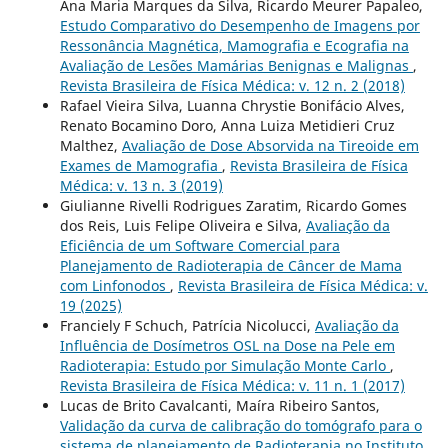
Ana Maria Marques da Silva, Ricardo Meurer Papaleo,
Estudo Comparativo do Desempenho de Imagens por
Ressonância Magnética, Mamografia e Ecografia na
Avaliação de Lesões Mamárias Benignas e Malignas
,
Revista Brasileira de Física Médica: v. 12 n. 2 (2018)
Rafael Vieira Silva, Luanna Chrystie Bonifácio Alves,
Renato Bocamino Doro, Anna Luiza Metidieri Cruz
Malthez,
Avaliação de Dose Absorvida na Tireoide em
Exames de Mamografia
,
Revista Brasileira de Física
Médica: v. 13 n. 3 (2019)
Giulianne Rivelli Rodrigues Zaratim, Ricardo Gomes
dos Reis, Luis Felipe Oliveira e Silva,
Avaliação da
Eficiência de um Software Comercial para
Planejamento de Radioterapia de Câncer de Mama
com Linfonodos
,
Revista Brasileira de Física Médica: v.
19 (2025)
Franciely F Schuch, Patrícia Nicolucci,
Avaliação da
Influência de Dosímetros OSL na Dose na Pele em
Radioterapia: Estudo por Simulação Monte Carlo
,
Revista Brasileira de Física Médica: v. 11 n. 1 (2017)
Lucas de Brito Cavalcanti, Maíra Ribeiro Santos,
Validação da curva de calibração do tomógrafo para o
sistema de planejamento de Radioterapia no Instituto