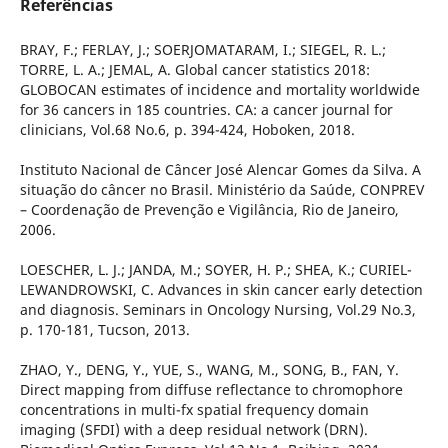
Referências
BRAY, F.; FERLAY, J.; SOERJOMATARAM, I.; SIEGEL, R. L.;
TORRE, L. A.; JEMAL, A. Global cancer statistics 2018:
GLOBOCAN estimates of incidence and mortality worldwide
for 36 cancers in 185 countries. CA: a cancer journal for
clinicians, Vol.68 No.6, p. 394-424, Hoboken, 2018.
Instituto Nacional de Câncer José Alencar Gomes da Silva. A
situação do câncer no Brasil. Ministério da Saúde, CONPREV
– Coordenação de Prevenção e Vigilância, Rio de Janeiro,
2006.
LOESCHER, L. J.; JANDA, M.; SOYER, H. P.; SHEA, K.; CURIEL-
LEWANDROWSKI, C. Advances in skin cancer early detection
and diagnosis. Seminars in Oncology Nursing, Vol.29 No.3,
p. 170-181, Tucson, 2013.
ZHAO, Y., DENG, Y., YUE, S., WANG, M., SONG, B., FAN, Y.
Direct mapping from diffuse reflectance to chromophore
concentrations in multi-fx spatial frequency domain
imaging (SFDI) with a deep residual network (DRN).