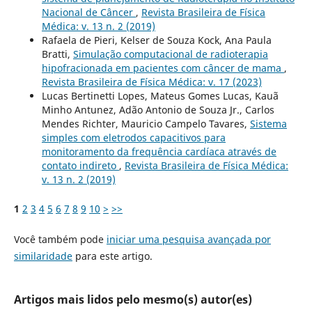
Nacional de Câncer
,
Revista Brasileira de Física
Médica: v. 13 n. 2 (2019)
Rafaela de Pieri, Kelser de Souza Kock, Ana Paula
Bratti,
Simulação computacional de radioterapia
hipofracionada em pacientes com câncer de mama
,
Revista Brasileira de Física Médica: v. 17 (2023)
Lucas Bertinetti Lopes, Mateus Gomes Lucas, Kauã
Minho Antunez, Adão Antonio de Souza Jr., Carlos
Mendes Richter, Mauricio Campelo Tavares,
Sistema
simples com eletrodos capacitivos para
monitoramento da frequência cardíaca através de
contato indireto
,
Revista Brasileira de Física Médica:
v. 13 n. 2 (2019)
1
2
3
4
5
6
7
8
9
10
>
>>
Você também pode
iniciar uma pesquisa avançada por
similaridade
para este artigo.
Artigos mais lidos pelo mesmo(s) autor(es)