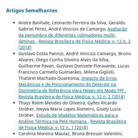
Artigos Semelhantes
Andre Banhate, Leonardo Ferreira da Silva, Geraldo
Gabriel Perez, André Vinicius de Camargo,
Avaliação
da penumbra de diferentes colimadores multi-
lâminas
,
Revista Brasileira de Física Médica: v. 12 n. 3
(2018)
Gustavo Costa Panissi, André Vinícius Camargo, Bruno
Alvares, Diego Cunha Silveira Alves da Silva,
Guilherme Pavan, Gustavo Donisete Fioravante, Lucas
Francisco Carmello Guimarães, Milena Giglioli,
Thafarel Machado Quaresma,
Impacto de Erros
Mecânicos e de Posicionamento do Detector na
Dosimetria de Referência para Feixes em Modo FFF
,
Revista Brasileira de Física Médica: v. 12 n. 2 (2018)
Thays Rolim Mendes de Oliveira, Gylles Ricardo
Ströher, Neyva Maria Lopes Romeiro, Gisely Luzia
Ströher,
Estudo de Modelos Matemáticos para a
Análise Térmica na Pele Humana
,
Revista Brasileira
de Física Médica: v. 12 n. 1 (2018)
Carolina Moreira Maulaz, Bruna Bressan Valentini,