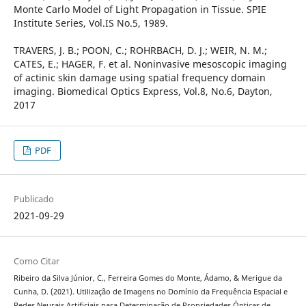
Monte Carlo Model of Light Propagation in Tissue. SPIE
Institute Series, Vol.IS No.5, 1989.
TRAVERS, J. B.; POON, C.; ROHRBACH, D. J.; WEIR, N. M.;
CATES, E.; HAGER, F. et al. Noninvasive mesoscopic imaging
of actinic skin damage using spatial frequency domain
imaging. Biomedical Optics Express, Vol.8, No.6, Dayton,
2017
PDF
Publicado
2021-09-29
Como Citar
Ribeiro da Silva Júnior, C., Ferreira Gomes do Monte, Ádamo, & Merigue da
Cunha, D. (2021). Utilização de Imagens no Domínio da Frequência Espacial e
Redes Neurais Artificiais para Determinação de Propriedades Ópticas de