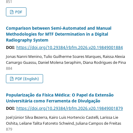
851
PDF
Comparison between Semi-Automated and Manual
Methodologies for MTF Determination in a Digital
Radiography System
DOI:
https://doi.org/10.29384/rbfm.2026.v20.19849001884
Jonas Nanni Menino, Tulio Guilherme Soares Marques, Raissa Alexia
Camargo Guassu, Daniel Molena Seraphim, Diana Rodrigues de Pina
884
PDF (English)
Popularização da Física Médica: O Papel da Extensão
Universitária como Ferramenta de Divulgação
DOI:
https://doi.org/10.29384/rbfm.2026.v20.19849001879
Joel Júnior Silva Bezerra, Kairo Luis Hortencio Castelli, Larissa Lie
Oshita, Leilane Talita Fatoreto Schwind, Juliana Campos de Freitas
879