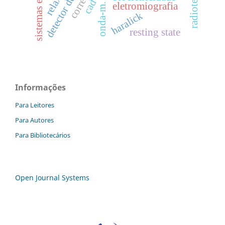
detector de raios x.
cad
eletromiografia
onda-m.
haralick
resting state
Informações
Para Leitores
Para Autores
Para Bibliotecários
Open Journal Systems