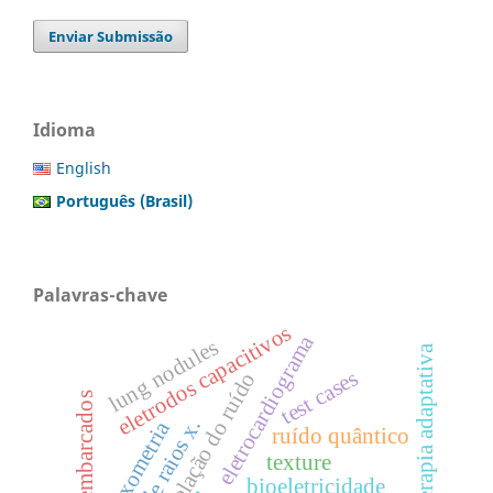
Enviar Submissão
Idioma
English
Português (Brasil)
Palavras-chave
eletrodos capacitivos
eletrocardiograma
lung nodules
radioterapia adaptativa
test cases
correlação do ruído
sistemas embarcados
relaxometria
ruído quântico
texture
bioeletricidade